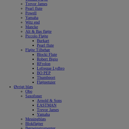
Trevor James
Pearl flute
Powell
Yamaha
Witz end
Mancke
Alt & Bas fløjte
Piccolo Fløjte
Burkart
Pearl flute
Fløjte Tilbehør
Blocki Flute
Robert Bigio
RFrolon
Lefreque Lydbro
BO PEP
Thumbport
Fløjteetuier
Øvrigt blæs
Obo
Saxofoner
Arnold & Sons
EASTMAN
Trevor James
Yamaha
Messingblæs
Blokfløjter
Børneinstrumenter