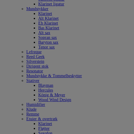
Klarinet ligatur
Mundstykker
Klarinet
Alt Klarinet
Eb Klarinet
Bas Klarinet
Alt sax
Sopran sax
Baryton sax
Tenor sax
Lefreque
Reed Geek
Silverstein
Dirigent stok
Resonator
Mundstykke & Tommelbeskytter
Stativer
Blayman
Hercules
König & Meyer
Wood Wind Design
Humidifier
Klude
Remme
Etuier & overtræk
Klarinet
Fløjter
Saxofon