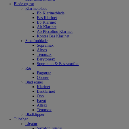
Blade og rør
Klarinetblade
Bb Klarinetblade
Bas Klarinet
Eb Klarinet
Alt Klarinet
Ab Piccolino Klarinet
Kontra Bas Klarinet
Saxofonblade
Sopransax
Altsax
Tenorsax
Barytonsax
Sopranino & Bas saxofon
Rør
Fagotrør
Oborør
Blad etuier
Klarinet
Basklarinet
Obo
Fagot
Altsax
Tenorsax
Bladklipper
Tilbehør
Ligatur
Saxofon ligatur