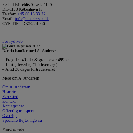
Peder Hvitfeldts Stræde 11, St
DK-1173 København K
Telefon:
+45 66 13 33 22
Email:
info@a-andersen.dk
CVR. NR.: DK30551036
Fortryd køb
Når du handler med A. Andersen
– Fragt fra 40,- kr & gratis over 499 kr
– Hurtig levering (1-5 hverdage)
– Altid 30 dages fortrydelsesret
Mere om A. Andersen
Om A. Andersen
Historie
Værksted
Kontakt
Åbningstider
Offentlig transport
Oversigt
Specielle fløjter lige nu
Værd at vide