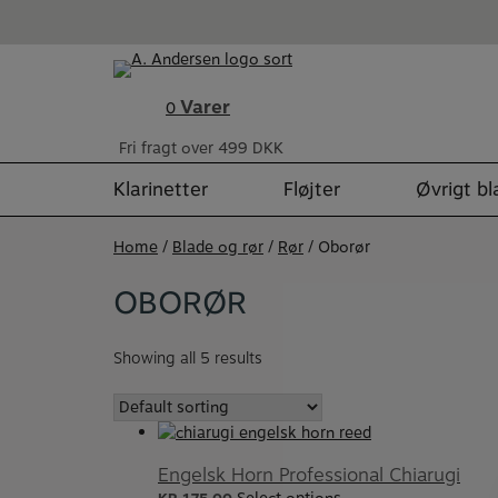
Skip
to
content
Varer
0
Fri fragt over 499 DKK
Klarinetter
Fløjter
Øvrigt b
Home
/
Blade og rør
/
Rør
/ Oborør
OBORØR
Showing all 5 results
Engelsk Horn Professional Chiarugi