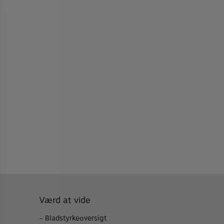
Værd at vide
–
Bladstyrkeoversigt