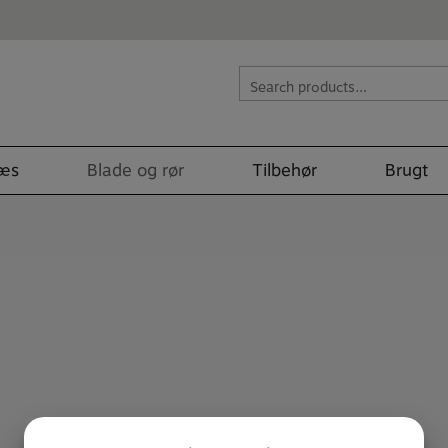
Search
for:
læs
Blade og rør
Tilbehør
Brugt