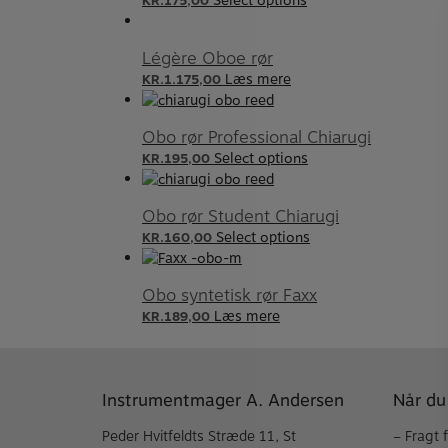
Select options
KR.
175,00
Légère Oboe rør
Læs mere
KR.
1.175,00
Obo rør Professional Chiarugi
Select options
KR.
195,00
Obo rør Student Chiarugi
Select options
KR.
160,00
Obo syntetisk rør Faxx
Læs mere
KR.
189,00
Instrumentmager A. Andersen
Når du
Peder Hvitfeldts Stræde 11, St
– Fragt 