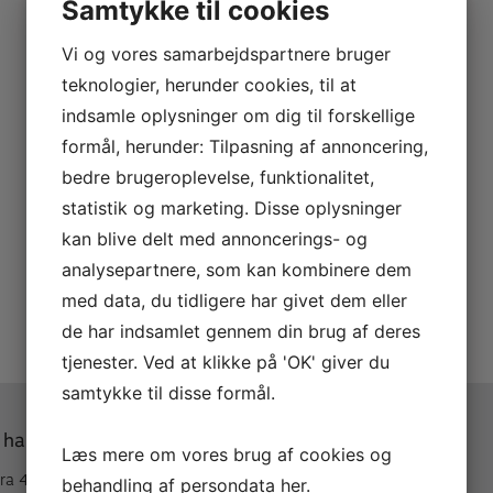
Samtykke til cookies
Vi og vores samarbejdspartnere bruger
teknologier, herunder cookies, til at
indsamle oplysninger om dig til forskellige
formål, herunder: Tilpasning af annoncering,
bedre brugeroplevelse, funktionalitet,
statistik og marketing. Disse oplysninger
kan blive delt med annoncerings- og
analysepartnere, som kan kombinere dem
med data, du tidligere har givet dem eller
de har indsamlet gennem din brug af deres
tjenester. Ved at klikke på 'OK' giver du
samtykke til disse formål.
 handler med A. Andersen
Mere om A. Andersen
Læs mere om vores brug af cookies og
fra 40,- kr & gratis over 499 kr
Om A. Andersen
behandling af persondata
her
.