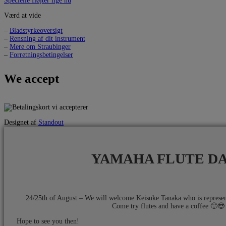
Specielle fløjter lige nu
Værd at vide
–
Bladstyrkeoversigt
–
Rensning af dit instrument
–
Mere om Straubinger
–
Forretningsbetingelser
We accept
Designet af
Standout
YAMAHA FLUTE D
24/25th of August – We will welcome Keisuke Tanaka who is repres
Come try flutes and have a coffee 🙂😎​
Hope to see you then!