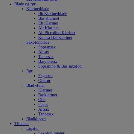
Blade og rør
Klarinetblade
Bb Klarinetblade
Bas Klarinet
Eb Klarinet
Alt Klarinet
Ab Piccolino Klarinet
Kontra Bas Klarinet
Saxofonblade
Sopransax
Altsax
Tenorsax
Barytonsax
Sopranino & Bas saxofon
Rør
Fagotrør
Oborør
Blad etuier
Klarinet
Basklarinet
Obo
Fagot
Altsax
Tenorsax
Bladklipper
Tilbehør
Ligatur
Saxofon ligatur