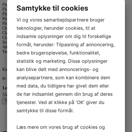
Flute (1 connection): 33 mm Lefreque with a 70 mm band
Samtykke til cookies
Flute (footjoint): 33/41 mm Lefreque with a special footjoint band
Flute (crown): 33/41 mm Lefreque with a 55 mm band
Piccolo: 33 mm Lefreque with a 55 mm band
Vi og vores samarbejdspartnere bruger
Piccolo: 33 mm Lefreque with a special piccolo band
teknologier, herunder cookies, til at
Clarinet: 33 mm Lefreque with a 85 mm band
Clarinet: 33 mm Lefreque with a special clarinet band
indsamle oplysninger om dig til forskellige
Clarinet Bell: 33 /41 mm Lefreque with 85mm band
Sopranosax: 33 mm Lefreque with a 45 mm band
formål, herunder: Tilpasning af annoncering,
Altosax: 41 mm Lefreque with a 55 mm band
Tenorsax: 41 mm Lefreque with a 55 mm band
bedre brugeroplevelse, funktionalitet,
statistik og marketing. Disse oplysninger
kan blive delt med annoncerings- og
Kategorier:
Lefreque
,
Lefreque Lydbro
analysepartnere, som kan kombinere dem
kr.
30,00
med data, du tidligere har givet dem eller
Lefreque colour
Ryd
de har indsamlet gennem din brug af deres
55mm Monterings Bånd LefreQue antal
Tilføj til kurv
tjenester. Ved at klikke på 'OK' giver du
samtykke til disse formål.
Beskrivelse
Yderligere information
Anmeldelser (0)
Læs mere om vores brug af cookies og