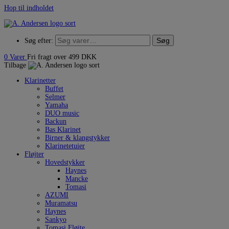
Hop til indholdet
Søg
Søg efter:
0
Varer
Fri fragt over 499 DKK
Tilbage
Klarinetter
Buffet
Selmer
Yamaha
DUO music
Backun
Bas Klarinet
Birner & klangstykker
Klarinetetuier
Fløjter
Hovedstykker
Haynes
Mancke
Tomasi
AZUMI
Muramatsu
Haynes
Sankyo
Tomasi Fløjte