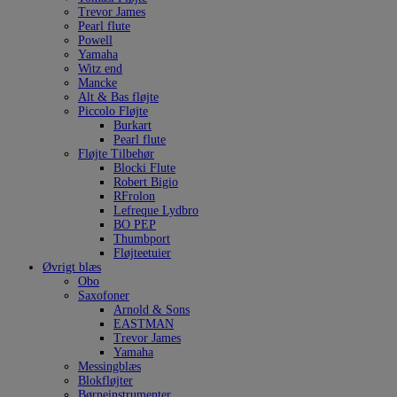
Trevor James
Pearl flute
Powell
Yamaha
Witz end
Mancke
Alt & Bas fløjte
Piccolo Fløjte
Burkart
Pearl flute
Fløjte Tilbehør
Blocki Flute
Robert Bigio
RFrolon
Lefreque Lydbro
BO PEP
Thumbport
Fløjteetuier
Øvrigt blæs
Obo
Saxofoner
Arnold & Sons
EASTMAN
Trevor James
Yamaha
Messingblæs
Blokfløjter
Børneinstrumenter