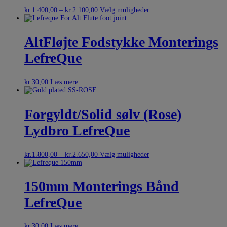
kr.
1.400,00
–
kr.
2.100,00
Vælg muligheder
AltFløjte Fodstykke Monterings
LefreQue
kr.
30,00
Læs mere
Forgyldt/Solid sølv (Rose)
Lydbro LefreQue
kr.
1.800,00
–
kr.
2.650,00
Vælg muligheder
150mm Monterings Bånd
LefreQue
kr.
30,00
Læs mere