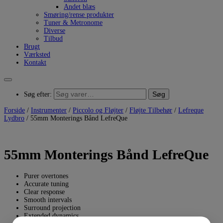
Andet blæs
Smøring/rense produkter
Tuner & Metronome
Diverse
Tilbud
Brugt
Værksted
Kontakt
Søg
Søg efter:
Forside
/
Instrumenter
/
Piccolo og Fløjter
/
Fløjte Tilbehør
/
Lefreque
Lydbro
/ 55mm Monterings Bånd LefreQue
55mm Monterings Bånd LefreQue
Purer overtones
Accurate tuning
Clear response
Smooth intervals
Surround projection
Extended dynamics