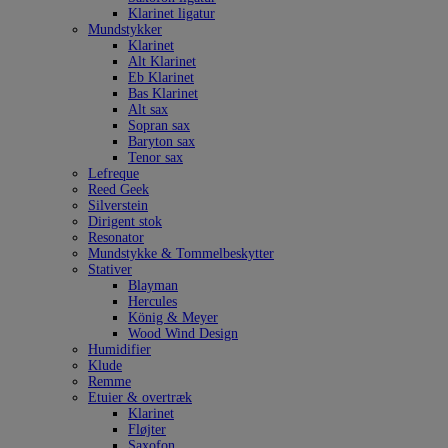
Klarinet ligatur
Mundstykker
Klarinet
Alt Klarinet
Eb Klarinet
Bas Klarinet
Alt sax
Sopran sax
Baryton sax
Tenor sax
Lefreque
Reed Geek
Silverstein
Dirigent stok
Resonator
Mundstykke & Tommelbeskytter
Stativer
Blayman
Hercules
König & Meyer
Wood Wind Design
Humidifier
Klude
Remme
Etuier & overtræk
Klarinet
Fløjter
Saxofon