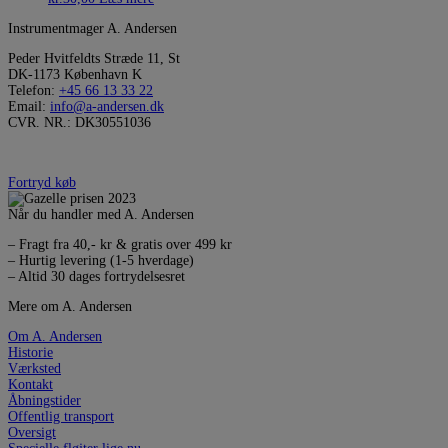
Instrumentmager A. Andersen
Peder Hvitfeldts Stræde 11, St
DK-1173 København K
Telefon:
+45 66 13 33 22
Email:
info@a-andersen.dk
CVR. NR.: DK30551036
Fortryd køb
Når du handler med A. Andersen
– Fragt fra 40,- kr & gratis over 499 kr
– Hurtig levering (1-5 hverdage)
– Altid 30 dages fortrydelsesret
Mere om A. Andersen
Om A. Andersen
Historie
Værksted
Kontakt
Åbningstider
Offentlig transport
Oversigt