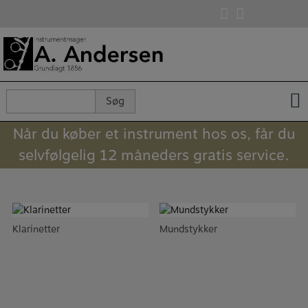
Hop
til
indholdet
Søg
Søg
efter:
Når du køber et instrument hos os, får du
selvfølgelig 12 måneders gratis service.
Klarinetter
Mundstykker