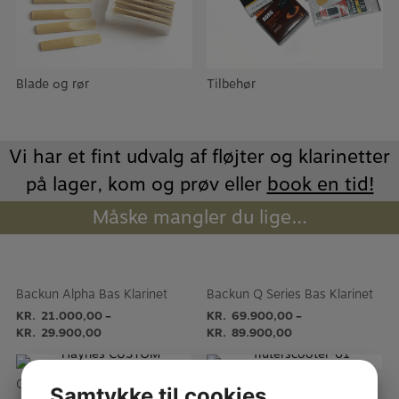
Blade og rør
Tilbehør
Vi har et fint udvalg af fløjter og klarinetter
på lager, kom og prøv eller
book en tid!
Måske mangler du lige…
Backun Alpha Bas Klarinet
Backun Q Series Bas Klarinet
KR.
21.000,00
KR.
69.900,00
–
–
KR.
29.900,00
KR.
89.900,00
Custom sølv Fløjte – Loddede tonehuller – Haynes
Fløjte cover Fluterscooter Camel
Samtykke til cookies