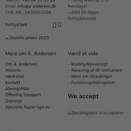
Telefon:
+45 66 13 33 22
– Hurtig levering (1-5
Email:
info@a-andersen.dk
hverdage)
CVR. NR.: DK30551036
– Altid 30 dages
fortrydelsesret
Fortryd køb
Mere om A. Andersen
Værd at vide
Om A. Andersen
–
Bladstyrkeoversigt
Historie
–
Rensning af dit instrument
Værksted
–
Mere om Straubinger
Kontakt
–
Forretningsbetingelser
Åbningstider
We accept
Offentlig transport
Oversigt
Specielle fløjter lige nu