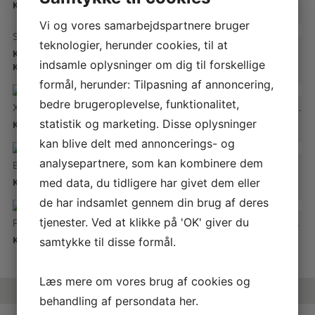
KR.
129.900,00
KR.
1.400,00
Vi og vores samarbejdspartnere bruger
Sankyo – CF301 fløjte
teknologier, herunder cookies, til at
Shifrin Signature Mundstykke BACKUN
KR.
33.850,00
–
indsamle oplysninger om dig til forskellige
KR.
1.850,00
KR.
38.800,00
formål, herunder: Tilpasning af annoncering,
bedre brugeroplevelse, funktionalitet,
Xymphonie Ligatur til Klarinet – Jessen
Mopane Festival klarinet Buffet Bb – Limited Edition
statistik og marketing. Disse oplysninger
KR.
1.695,00
KR.
2.595,00
–
YAMAHA FLUTE DAYS
kan blive delt med annoncerings- og
analysepartnere, som kan kombinere dem
Backun MoBa klangstykke – Cocobolo
Silverstein Titanium Birne
24/25th of August – We will welcome Keisuke Tanaka who is
KR.
2.850,00
KR.
2.150,00
med data, du tidligere har givet dem eller
representing Yamaha from Hamburg!
de har indsamlet gennem din brug af deres
Come try flutes and have a coffee
tjenester. Ved at klikke på 'OK' giver du
Fagot bladetui Træ – 3 rør
Burkart Piccolo Elite Deluxe fløjte
KR.
310,00
KR.
80.500,00
Hope to see you then!
samtykke til disse formål.
​ the incredible Emily Wilson
Læs mere om vores brug af cookies og
Instrumentmager A.Andersen
behandling af persondata
her
.