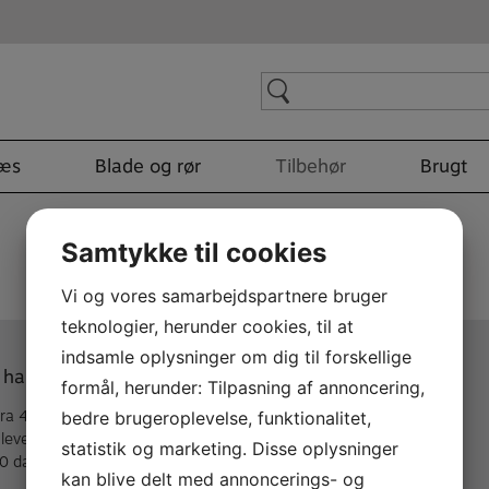
Search
for:
læs
Blade og rør
Tilbehør
Brugt
Samtykke til cookies
Vi og vores samarbejdspartnere bruger
teknologier, herunder cookies, til at
indsamle oplysninger om dig til forskellige
 handler med A. Andersen
Mere om A. Andersen
formål, herunder: Tilpasning af annoncering,
fra 40,- kr & gratis over 499 kr
Om A. Andersen
bedre brugeroplevelse, funktionalitet,
 levering (1-5 hverdage)
Historie
statistik og marketing. Disse oplysninger
30 dages fortrydelsesret
Værksted
kan blive delt med annoncerings- og
Kontakt