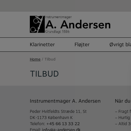
Skip
to
content
Klarinetter
Fløjter
Øvrigt b
Home
/ Tilbud
TILBUD
Instrumentmager A. Andersen
Når du
Peder Hvitfeldts Stræde 11, St
– Fragt 
DK-1173 København K
– Hurtig
Telefon:
+45 66 13 33 22
– Altid 
Email:
info@a-andersen.dk