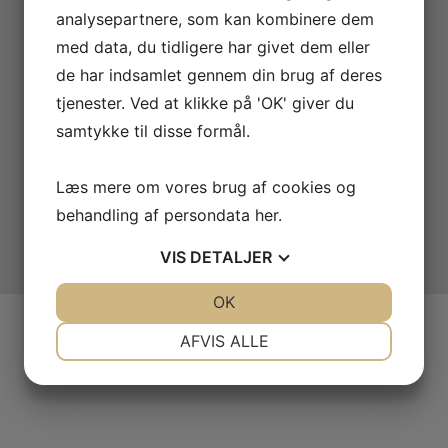
Åbningstider
analysepartnere, som kan kombinere dem
Offentlig transport
med data, du tidligere har givet dem eller
Oversigt
de har indsamlet gennem din brug af deres
Specielle fløjter lige nu
tjenester. Ved at klikke på 'OK' giver du
samtykke til disse formål.
Læs mere om vores brug af cookies og
behandling af persondata
her
.
Designet af
Standout
VIS
DETALJER
JA
NEJ
OK
JA
NEJ
NØDVENDIGE
PRÆFERENCER
AFVIS ALLE
JA
NEJ
JA
NEJ
MARKETING
STATISTIK