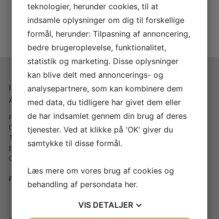
teknologier, herunder cookies, til at
indsamle oplysninger om dig til forskellige
Vandoren V21 German klarinetblade
Vandoren V21 klarinetblade
Vandoren V21 Tenor sax blade
formål, herunder: Tilpasning af annoncering,
KR.
235,00
KR.
250,00
KR.
199,00
bedre brugeroplevelse, funktionalitet,
statistik og marketing. Disse oplysninger
kan blive delt med annoncerings- og
Instrumentmager A.
Når du handler med A.
analysepartnere, som kan kombinere dem
Andersen
Andersen
med data, du tidligere har givet dem eller
de har indsamlet gennem din brug af deres
Peder Hvitfeldts Stræde 11, St
– Fragt fra 40,- kr & gratis
DK-1173 København K
over 499 kr
tjenester. Ved at klikke på 'OK' giver du
Telefon:
+45 66 13 33 22
– Hurtig levering (1-5
samtykke til disse formål.
Email:
info@a-andersen.dk
hverdage)
CVR. NR.: DK30551036
– Altid 30 dages
fortrydelsesret
Læs mere om vores brug af cookies og
Fortryd køb
behandling af persondata
her
.
VIS
DETALJER