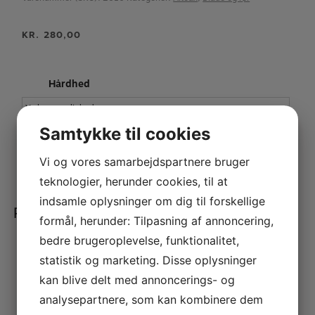
KR.
280,00
Hårdhed
Samtykke til cookies
Vandoren
Vi og vores samarbejdspartnere bruger
TILFØJ TIL KURV
V12
teknologier, herunder cookies, til at
Alto
indsamle oplysninger om dig til forskellige
sax
Relaterede varer
blade
formål, herunder: Tilpasning af annoncering,
antal
bedre brugeroplevelse, funktionalitet,
Yamaha ASR – Syntetisk blade til Alt Sax
statistik og marketing. Disse oplysninger
Vandoren V12 Tenor sax blade
KR.
125,00
kan blive delt med annoncerings- og
KR.
199,00
analysepartnere, som kan kombinere dem