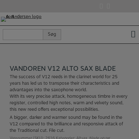
Hop
til
indholdet
Søg
Søg
efter:
VANDOREN V12 ALTO SAX BLADE
The success of V12 reeds in the clarinet world for 25
years has led us to transpose their characteristics and
advantages into the saxophone world.
With its very precise attack, homogeneous timbre in every
register, controlled high notes, warm and velvety sound,
this new reed offers exceptional possibilities.
A bigger, darker and warmer sound may be found in the
V12 compared to the brilliance and responsive attack of
the Traditional cut. File cut.
Varenummer (SKU):
2616
Kategorier:
Altsax
,
Blade og rør