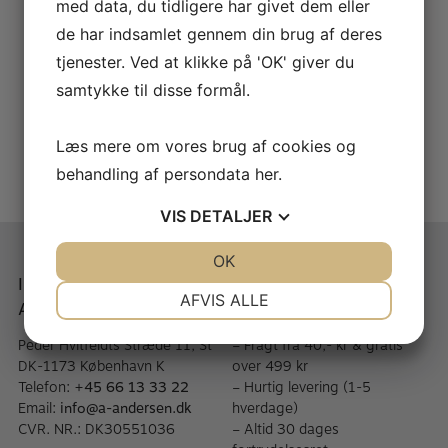
med data, du tidligere har givet dem eller
de har indsamlet gennem din brug af deres
tjenester. Ved at klikke på 'OK' giver du
Hemke Altsax blade
LaVoz Altsax blade
samtykke til disse formål.
KR.
120,00
KR.
225,00
Læs mere om vores brug af cookies og
behandling af persondata
her
.
VIS
DETALJER
JA
NEJ
OK
JA
NEJ
Instrumentmager A.
Når du handler med A.
NØDVENDIGE
PRÆFERENCER
AFVIS ALLE
Andersen
Andersen
JA
NEJ
JA
NEJ
Peder Hvitfeldts Stræde 11, St
– Fragt fra 40,- kr & gratis
MARKETING
STATISTIK
DK-1173 København K
over 499 kr
Telefon:
+45 66 13 33 22
– Hurtig levering (1-5
Email:
info@a-andersen.dk
hverdage)
CVR. NR.: DK30551036
– Altid 30 dages