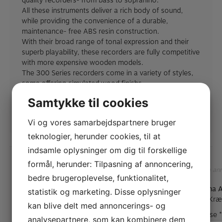
quality recorders- from bass to sopranino.
All these instruments deliver a rich body of sound,
while providing the convenience of a durable,
maintenance- free ABS resin construction.
With their broad range of tonal expression and their
superb playability, these recorders are fully competitive
with more expensive wooden models.
The 300 Series recorders come in a variety of styles,
some offering simulated wood finishs.
Samtykke til cookies
Vi og vores samarbejdspartnere bruger
teknologier, herunder cookies, til at
indsamle oplysninger om dig til forskellige
formål, herunder: Tilpasning af annoncering,
Der er endnu ikke nogle an
bedre brugeroplevelse, funktionalitet,
Vær den første til at anmelde “Yamaha 
statistik og marketing. Disse oplysninger
YAMAHA FLUTE DAYS
Din e-mailadresse vil ikke blive publiceret.
Kræ
kan blive delt med annoncerings- og
Din anmeldelse
*
analysepartnere, som kan kombinere dem