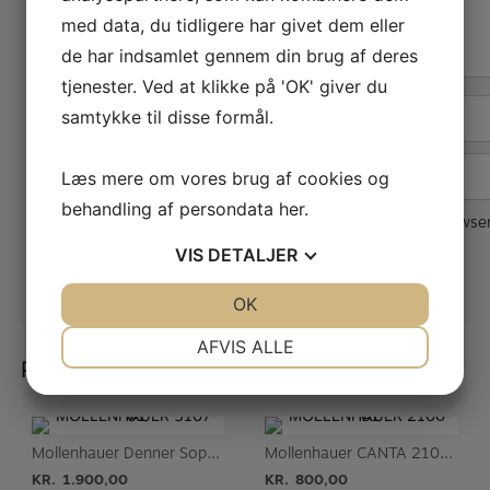
24/25th of August – We will welcome Keisuke Tanaka who is
med data, du tidligere har givet dem eller
representing Yamaha from Hamburg!
de har indsamlet gennem din brug af deres
Come try flutes and have a coffee
tjenester. Ved at klikke på 'OK' giver du
Hope to see you then!
samtykke til disse formål.
Navn
*
​ the incredible Emily Wilson
E-mail
*
Læs mere om vores brug af cookies og
behandling af persondata
her
.
Gem mit navn, mail og websted i denne browser
VIS
DETALJER
JA
NEJ
OK
JA
NEJ
NØDVENDIGE
PRÆFERENCER
AFVIS ALLE
Relaterede varer
JA
NEJ
JA
NEJ
MARKETING
STATISTIK
Mollenhauer Denner Soprano blokfløjte 5107
Mollenhauer CANTA 2106 blokfløjte
KR.
1.900,00
KR.
800,00