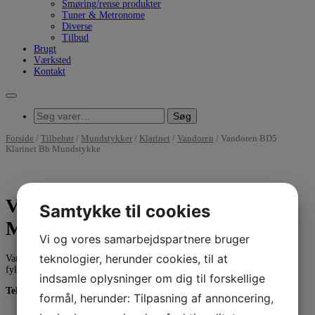
Smøring/rense produkter
Tuner & Metronome
Diverse
Tilbud
Brugt
Værksted
Kontakt
Søg
Søg
efter:
Forside
/
Tilbehør
/
Mundstykker
/
Klarinet
/
Vandoren
/ Vandoren BD5
Klarinet Bb Mundstykke
Vandoren BD5 Klarinet Bb
Samtykke til cookies
Mundstykke
Vi og vores samarbejdspartnere bruger
teknologier, herunder cookies, til at
Vandoren BD5 er et moderne Bb-klarinetmundstykke, der kombinerer
fyldig klang, stabil respons og komfortabel spilfornemmelse.
indsamle oplysninger om dig til forskellige
Tekniske specifikationer:
formål, herunder: Tilpasning af annoncering,
Model:
Vandoren BD5