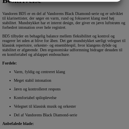
Beskrivelse
MARKETING
STATISTIK
Vandoren BD5 er en del af Vandorens Black Diamond-serie og er udviklet
til klarinettister, der søger en varm, rund og fokuseret klang med høj
stabilitet. Mundstykket har et internt design, der giver en jævn luftstrøm og
forbedret intonation over hele registret.
BD5 tilbyder en behagelig balance mellem fleksibilitet og kontrol og
reagerer let uden at blive for åben. Det gør mundstykket særligt velegnet til
klassisk repertoire, orkester- og ensemblespil, hvor klangens dybde og
stabilitet er afgørende. Den ergonomiske udformning bidrager desuden til
en komfortabel og afslappet embouchure.
Fordele:
Varm, fyldig og centreret klang
Meget stabil intonation
Jævn og kontrolleret respons
Komfortabel spiloplevelse
Velegnet til klassisk musik og orkester
Del af Vandorens Black Diamond-serie
Anbefalede blade: