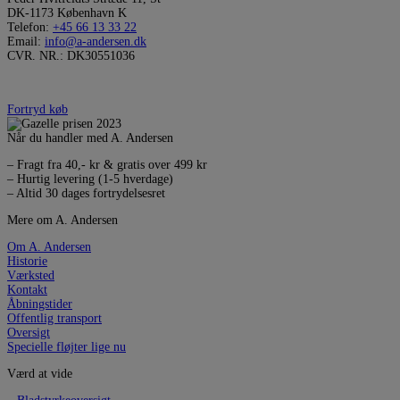
DK-1173 København K
Telefon:
+45 66 13 33 22
Email:
info@a-andersen.dk
CVR. NR.: DK30551036
Fortryd køb
Når du handler med A. Andersen
– Fragt fra 40,- kr & gratis over 499 kr
– Hurtig levering (1-5 hverdage)
– Altid 30 dages fortrydelsesret
Mere om A. Andersen
Om A. Andersen
Historie
Værksted
Kontakt
Åbningstider
Offentlig transport
Oversigt
Specielle fløjter lige nu
Værd at vide