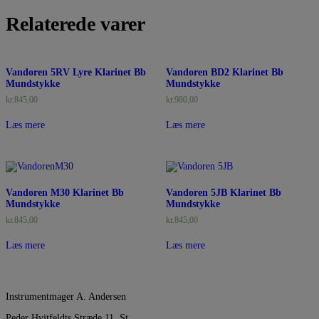
Relaterede varer
Vandoren 5RV Lyre Klarinet Bb
Vandoren BD2 Klarinet Bb
Mundstykke
Mundstykke
kr.
845,00
kr.
980,00
Læs mere
Læs mere
Vandoren M30 Klarinet Bb
Vandoren 5JB Klarinet Bb
Mundstykke
Mundstykke
kr.
845,00
kr.
845,00
Læs mere
Læs mere
Instrumentmager A. Andersen
Peder Hvitfeldts Stræde 11, St