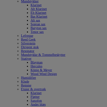
Mundstykker
Klarinet
Alt Klarinet
Eb Klarinet
Bas Klarinet
Alt sax
Sopran sax
Baryton sax
Tenor sax
Lefreque
Reed Geek
Silverstein
Dirigent stok
Resonator
Mundstykke & Tommelbeskytter
Stativer
Blayman
Hercules
König & Meyer
Wood Wind Design
Humidifier
Klude
Remme
Etuier & overtræk
Klarinet
Fløjter
Saxofon
Andet blæs