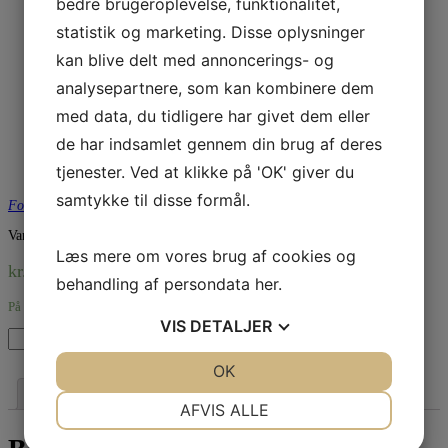
bedre brugeroplevelse, funktionalitet,
Instrument:
Bb-klarinet (Boehm-system)
statistik og marketing. Disse oplysninger
Materiale:
Ebonit (Black Diamond)
kan blive delt med annoncerings- og
analysepartnere, som kan kombinere dem
Åbning:
113 (1/100mm) – Medium
med data, du tidligere har givet dem eller
Facing:
Medium
de har indsamlet gennem din brug af deres
Klangprofil:
Varm, fyldig, fokuseret
tjenester. Ved at klikke på 'OK' giver du
Kode:
CM1005
samtykke til disse formål.
Forklaring af mundstykkets struktur og dets åbning
Varenummer (SKU):
008576212155
Kategori:
Vandoren
Læs mere om vores brug af cookies og
kr.
980,00
behandling af persondata
her
.
På lager
VIS
DETALJER
Vandoren
Tilføj til kurv
BD5
Klarinet
JA
NEJ
OK
JA
NEJ
Bb
Beskrivelse
Anmeldelser (0)
Mundstykke
NØDVENDIGE
PRÆFERENCER
AFVIS ALLE
antal
JA
NEJ
JA
NEJ