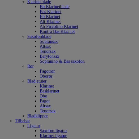
Klarinetblade
Bb Klarinetblade
Bas Klarinet
Eb Klarinet
Alt Klarinet
Ab Piccolino Klarinet
Kontra Bas Klarinet
Saxofonblade
Sopransax
Altsax
Tenorsax
Barytonsax
Sopranino & Bas saxofon
Rør
Fagotrør
Oborør
Blad etuier
Klarinet
Basklarinet
Obo
Fagot
Altsax
Tenorsax
Bladklipper
Tilbehør
Ligatur
Saxofon ligatur
Klarinet ligatur