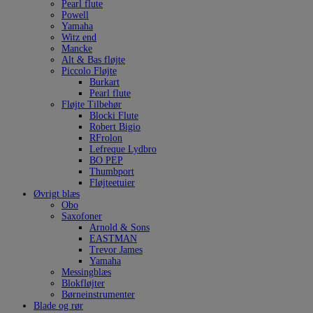
Pearl flute
Powell
Yamaha
Witz end
Mancke
Alt & Bas fløjte
Piccolo Fløjte
Burkart
Pearl flute
Fløjte Tilbehør
Blocki Flute
Robert Bigio
RFrolon
Lefreque Lydbro
BO PEP
Thumbport
Fløjteetuier
Øvrigt blæs
Obo
Saxofoner
Arnold & Sons
EASTMAN
Trevor James
Yamaha
Messingblæs
Blokfløjter
Børneinstrumenter
Blade og rør