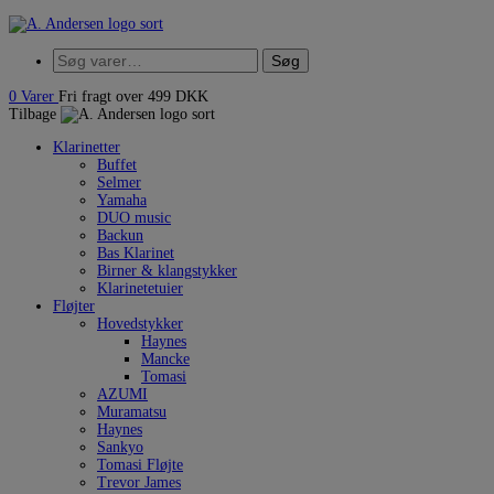
Hop
til
Søg
indholdet
Søg
efter:
0
Varer
Fri fragt over 499 DKK
Tilbage
Klarinetter
Buffet
Selmer
Yamaha
DUO music
Backun
Bas Klarinet
Birner & klangstykker
Klarinetetuier
Fløjter
Hovedstykker
Haynes
Mancke
Tomasi
AZUMI
Muramatsu
Haynes
Sankyo
Tomasi Fløjte
Trevor James