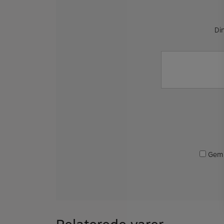
Din
Gem 