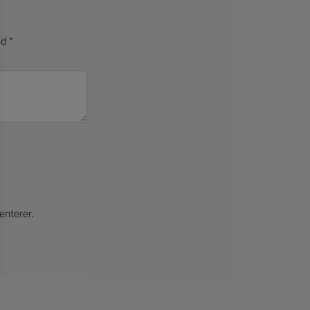
ed
*
enterer.