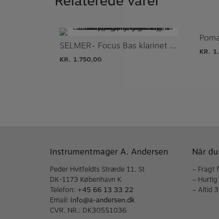
Relaterede varer
SELMER- Focus Bas klarinet mundstykke
KR.
1
KR.
1.750,00
Instrumentmager A. Andersen
Når du
Peder Hvitfeldts Stræde 11, St
– Fragt 
DK-1173 København K
– Hurtig
Telefon:
+45 66 13 33 22
– Altid 
Email:
info@a-andersen.dk
CVR. NR.: DK30551036