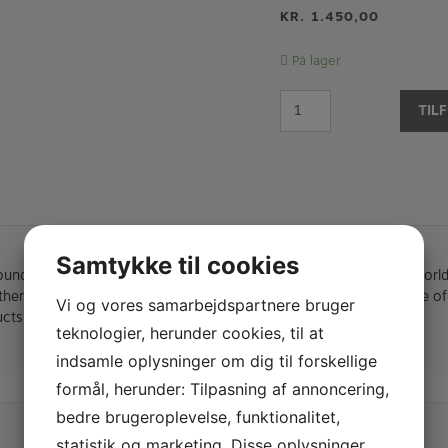
KR.
1.450,00
På lager
Vandoren
TIL
B44
Bas
Klarinet
antal
Samtykke til cookies
unded by clarinettist, Eugène Van Doren, Vandoren Paris are a world
her accessories. Vandoren combine innovative designs with state of
Vi og vores samarbejdspartnere bruger
cts of outstanding quality.
teknologier, herunder cookies, til at
indsamle oplysninger om dig til forskellige
formål, herunder: Tilpasning af annoncering,
bedre brugeroplevelse, funktionalitet,
statistik og marketing. Disse oplysninger