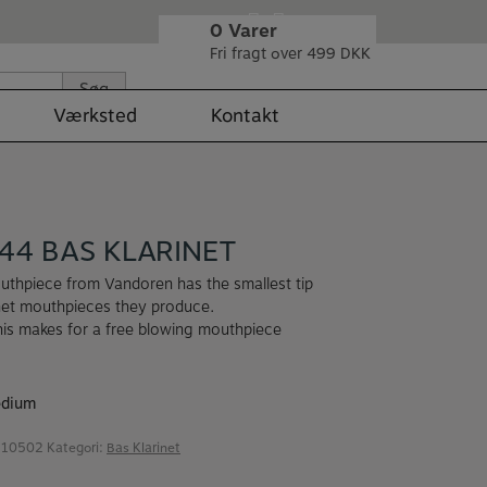
0
Varer
Fri fragt over 499 DKK
Søg
Værksted
Kontakt
44 BAS KLARINET
uthpiece from Vandoren has the smallest tip
inet mouthpieces they produce.
 this makes for a free blowing mouthpiece
edium
210502
Kategori:
Bas Klarinet