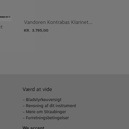
Vandoren Kontrabas Klarinet Mundstykke
et
KR.
3.795,00
Værd at vide
–
Bladstyrkeoversigt
–
Rensning af dit instrument
–
Mere om Straubinger
–
Forretningsbetingelser
We accept