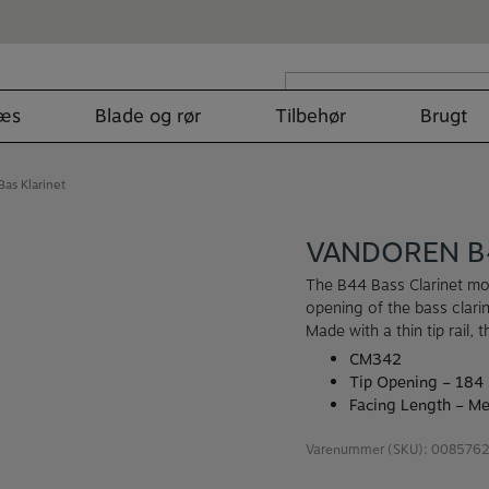
Søg
efter:
læs
Blade og rør
Tilbehør
Brugt
as Klarinet
VANDOREN B
The B44 Bass Clarinet mo
opening of the bass clar
Made with a thin tip rail,
CM342
Tip Opening – 184
Facing Length – M
Varenummer (SKU):
008576