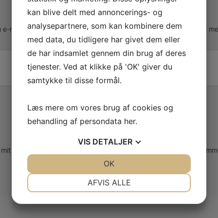
Der er endnu ikke nogle anmeldelser.
kan blive delt med annoncerings- og
Vær den første til at anmelde “Vandoren B44 Bas Klarinet”
analysepartnere, som kan kombinere dem
 e-mailadresse vil ikke blive publiceret.
Krævede felter er markeret m
med data, du tidligere har givet dem eller
Din anmeldelse
*
de har indsamlet gennem din brug af deres
tjenester. Ved at klikke på 'OK' giver du
samtykke til disse formål.
Navn
*
Læs mere om vores brug af cookies og
behandling af persondata
her
.
E-mail
*
VIS
DETALJER
mit navn, mail og websted i denne browser til næste gang jeg komm
JA
NEJ
OK
JA
NEJ
NØDVENDIGE
PRÆFERENCER
AFVIS ALLE
JA
NEJ
JA
NEJ
MARKETING
STATISTIK