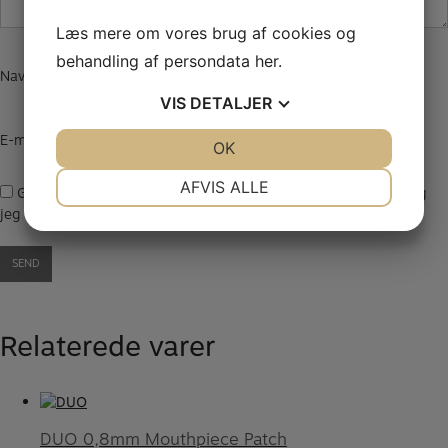
Læs mere om vores brug af cookies og
behandling af persondata
her
.
Navn
*
VIS
DETALJER
E-mail
*
JA
NEJ
OK
JA
NEJ
NØDVENDIGE
PRÆFERENCER
AFVIS ALLE
Gem mit navn, mail og websted i denne browser til næste gang
jeg kommenterer.
JA
NEJ
JA
NEJ
MARKETING
STATISTIK
Relaterede varer
DUO 0,8mm Mouthpiece Patch