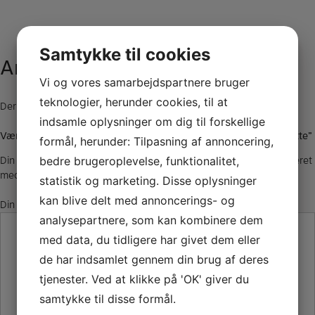
Samtykke til cookies
Anmeldelser
Vi og vores samarbejdspartnere bruger
teknologier, herunder cookies, til at
Der er endnu ikke nogle anmeldelser.
indsamle oplysninger om dig til forskellige
Vær den første til at anmelde “Ton Kooiman Etude 3 tommelstøtte”
formål, herunder: Tilpasning af annoncering,
Din e-mailadresse vil ikke blive publiceret.
Krævede felter er markeret
bedre brugeroplevelse, funktionalitet,
med
*
statistik og marketing. Disse oplysninger
kan blive delt med annoncerings- og
Din anmeldelse
*
analysepartnere, som kan kombinere dem
med data, du tidligere har givet dem eller
de har indsamlet gennem din brug af deres
tjenester. Ved at klikke på 'OK' giver du
samtykke til disse formål.