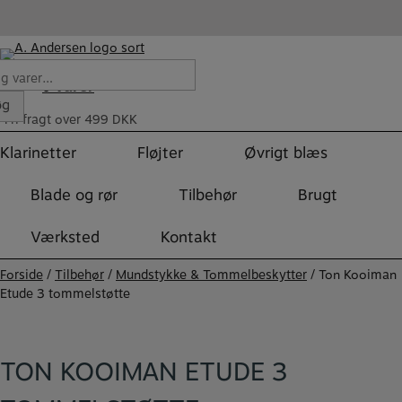
Hop
til
indholdet
Varer
r:
0
øg
Fri fragt over 499 DKK
Klarinetter
Fløjter
Øvrigt blæs
Blade og rør
Tilbehør
Brugt
Værksted
Kontakt
Forside
/
Tilbehør
/
Mundstykke & Tommelbeskytter
/ Ton Kooiman
Etude 3 tommelstøtte
TON KOOIMAN ETUDE 3