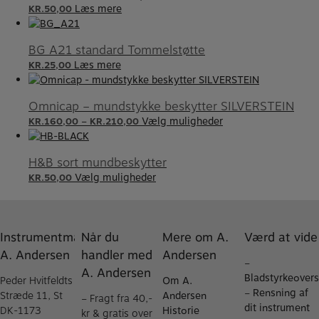
Læs mere
KR.
50,00
BG A21 standard Tommelstøtte
Læs mere
KR.
25,00
Omnicap – mundstykke beskytter SILVERSTEIN
–
Vælg muligheder
KR.
160,00
KR.
210,00
H&B sort mundbeskytter
Vælg muligheder
KR.
50,00
Instrumentmager
Når du
Mere om A.
Værd at vide
A. Andersen
handler med
Andersen
–
A. Andersen
Bladstyrkeovers
Peder Hvitfeldts
Om A.
–
Rensning af
Stræde 11, St
Andersen
– Fragt fra 40,-
dit instrument
DK-1173
Historie
kr & gratis over