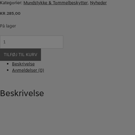
Kategorier:
Mundstykke & Tommelbeskytter
,
Nyheder
KR.
285,00
På lager
Ton
Kooiman
Etude
TILFØJ TIL KURV
3
tommelstøtte
Beskrivelse
antal
Anmeldelser (0)
Beskrivelse