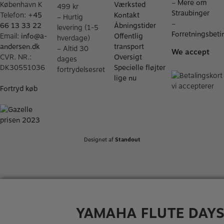
–
Mere om
København K
Værksted
499 kr
Straubinger
Telefon:
+45
Kontakt
– Hurtig
–
66 13 33 22
Åbningstider
levering (1-5
Forretningsbeti
Email:
info@a-
Offentlig
hverdage)
andersen.dk
transport
– Altid 30
We accept
CVR. NR.:
Oversigt
dages
DK30551036
Specielle fløjter
fortrydelsesret
lige nu
Fortryd køb
Designet af
Standout
YAMAHA FLUTE DAY