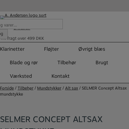
Hop
til
indholdet
Varer
r:
0
øg
Fri fragt over 499 DKK
Klarinetter
Fløjter
Øvrigt blæs
Blade og rør
Tilbehør
Brugt
Værksted
Kontakt
Forside
/
Tilbehør
/
Mundstykker
/
Alt sax
/ SELMER Concept Altsax
mundstykke
SELMER CONCEPT ALTSAX