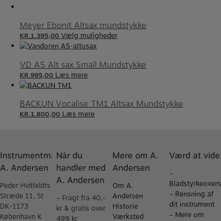
Meyer Ebonit Altsax mundstykke
Vælg muligheder
KR.
1.395,00
VD A5 Alt sax Small Mundstykke
Læs mere
KR.
995,00
BACKUN Vocalise TM1 Altsax Mundstykke
Læs mere
KR.
1.800,00
Instrumentmager
Når du
Mere om A.
Værd at vide
A. Andersen
handler med
Andersen
–
A. Andersen
Bladstyrkeovers
Peder Hvitfeldts
Om A.
–
Rensning af
Stræde 11, St
Andersen
– Fragt fra 40,-
dit instrument
DK-1173
Historie
kr & gratis over
–
Mere om
København K
Værksted
499 kr