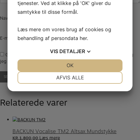
tjenester. Ved at klikke på 'OK' giver du
samtykke til disse formål.
Navn
*
Læs mere om vores brug af cookies og
E-mail
*
behandling af persondata
her
.
VIS
DETALJER
Gem mit navn, mail og websted i denne browser til næste gang
jeg kommenterer.
JA
NEJ
OK
JA
NEJ
NØDVENDIGE
PRÆFERENCER
AFVIS ALLE
JA
NEJ
JA
NEJ
MARKETING
STATISTIK
Relaterede varer
BACKUN Vocalise TM2 Altsax Mundstykke
Læs mere
KR.
1.800,00