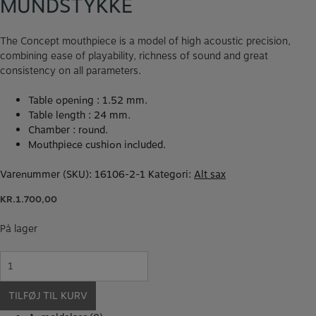
MUNDSTYKKE
The Concept mouthpiece is a model of high acoustic precision,
combining ease of playability, richness of sound and great
consistency on all parameters.
Table opening : 1.52 mm.
Table length : 24 mm.
Chamber : round.
Mouthpiece cushion included.
Varenummer (SKU):
16106-2-1
Kategori:
Alt sax
KR.
1.700,00
På lager
SELMER
Concept
Altsax
TILFØJ TIL KURV
mundstykke