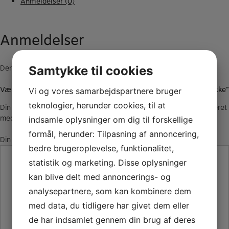
antal
Anmeldelser (0)
Anmeldelser
Der er endnu ikke nogle anmeldelser.
Samtykke til cookies
Vær den første til at anmelde “SELMER Concept Altsax mundstykke”
Vi og vores samarbejdspartnere bruger
teknologier, herunder cookies, til at
Din e-mailadresse vil ikke blive publiceret.
Krævede felter er markeret
med
*
indsamle oplysninger om dig til forskellige
formål, herunder: Tilpasning af annoncering,
Din anmeldelse
*
bedre brugeroplevelse, funktionalitet,
statistik og marketing. Disse oplysninger
kan blive delt med annoncerings- og
analysepartnere, som kan kombinere dem
med data, du tidligere har givet dem eller
de har indsamlet gennem din brug af deres