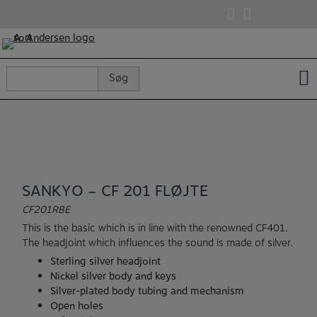
Hop
til
indholdet
Søg
Søg
efter:
SANKYO – CF 201 FLØJTE
CF201RBE
This is the basic which is in line with the renowned CF401.
The headjoint which influences the sound is made of silver.
Sterling silver headjoint
Nickel silver body and keys
Silver-plated body tubing and mechanism
Open holes