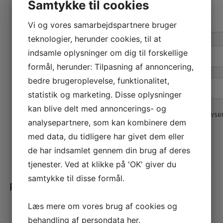
Samtykke til cookies
Vi og vores samarbejdspartnere bruger
teknologier, herunder cookies, til at
indsamle oplysninger om dig til forskellige
Navn
*
formål, herunder: Tilpasning af annoncering,
bedre brugeroplevelse, funktionalitet,
E-mail
*
statistik og marketing. Disse oplysninger
kan blive delt med annoncerings- og
Gem mit navn, mail og websted i denne browser
analysepartnere, som kan kombinere dem
med data, du tidligere har givet dem eller
de har indsamlet gennem din brug af deres
tjenester. Ved at klikke på 'OK' giver du
samtykke til disse formål.
Relaterede varer
Læs mere om vores brug af cookies og
behandling af persondata
her
.