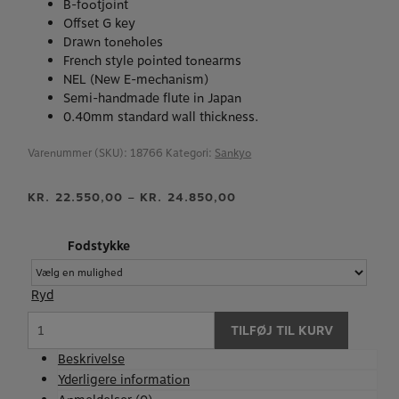
B-footjoint
Offset G key
Drawn toneholes
French style pointed tonearms
NEL (New E-mechanism)
Semi-handmade flute in Japan
0.40mm standard wall thickness.
Varenummer (SKU):
18766
Kategori:
Sankyo
–
KR.
22.550,00
KR.
24.850,00
Fodstykke
Ryd
Sankyo
TILFØJ TIL KURV
-
CF
Beskrivelse
201
Yderligere information
fløjte