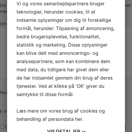
Vi og vores samarbejdspartnere bruger
Din e-mailadresse vil ikke blive publiceret.
Krævede felter er markeret
med
*
teknologier, herunder cookies, til at
indsamle oplysninger om dig til forskellige
Din anmeldelse
*
formål, herunder: Tilpasning af annoncering,
bedre brugeroplevelse, funktionalitet,
statistik og marketing. Disse oplysninger
kan blive delt med annoncerings- og
analysepartnere, som kan kombinere dem
med data, du tidligere har givet dem eller
de har indsamlet gennem din brug af deres
tjenester. Ved at klikke på 'OK' giver du
Navn
*
samtykke til disse formål.
Læs mere om vores brug af cookies og
E-mail
*
behandling af persondata
her
.
Gem mit navn, mail og websted i denne browser til næste gang
VIS
DETALJER