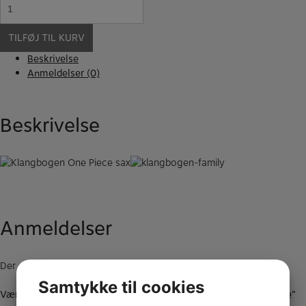
Reed
Geek
Klangbogen
TILFØJ TIL KURV
One
Piece
Beskrivelse
antal
Anmeldelser (0)
Beskrivelse
Anmeldelser
Der er endnu ikke nogle anmeldelser.
Samtykke til cookies
Vær den første til at anmelde “Reed Geek Klangbogen One Piece”