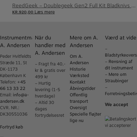
ReedGeek – Doublegeek Gen2 Full Kit Bladknivs sæt
Læs mere
KR.
920,00
Instrumentmager
Når du
Mere om A.
Værd at vide
A. Andersen
handler med
Andersen
–
A. Andersen
Bladstyrkeovers
Peder Hvitfeldts
Om A.
–
Rensning af
Stræde 11, St
Andersen
– Fragt fra 40,-
dit instrument
DK-1173
Historie
kr & gratis over
–
Mere om
København K
Værksted
499 kr
Straubinger
Telefon:
+45
Kontakt
– Hurtig
–
66 13 33 22
Åbningstider
levering (1-5
Forretningsbeti
Email:
info@a-
Offentlig
hverdage)
andersen.dk
transport
– Altid 30
We accept
CVR. NR.:
Oversigt
dages
DK30551036
Specielle fløjter
fortrydelsesret
lige nu
Fortryd køb