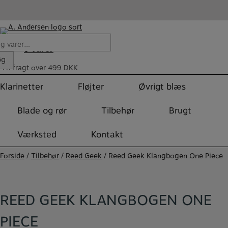
Hop
til
indholdet
Varer
r:
0
øg
Fri fragt over 499 DKK
Klarinetter
Fløjter
Øvrigt blæs
Blade og rør
Tilbehør
Brugt
Værksted
Kontakt
Forside
/
Tilbehør
/
Reed Geek
/ Reed Geek Klangbogen One Piece
REED GEEK KLANGBOGEN ONE
PIECE