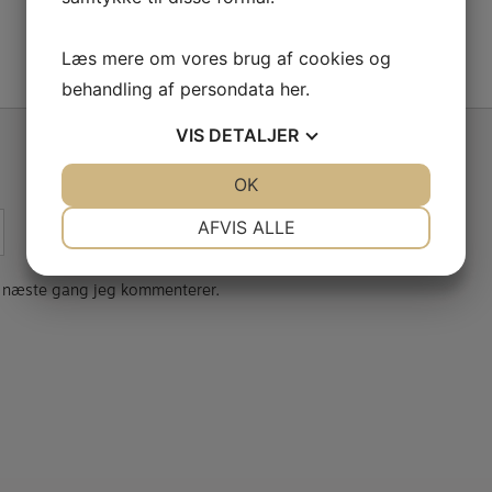
Læs mere om vores brug af cookies og
behandling af persondata
her
.
VIS
DETALJER
JA
NEJ
OK
JA
NEJ
NØDVENDIGE
PRÆFERENCER
AFVIS ALLE
JA
NEJ
JA
NEJ
il næste gang jeg kommenterer.
MARKETING
STATISTIK