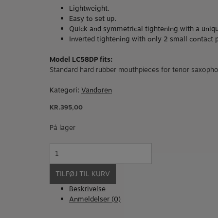
Lightweight.
Easy to set up.
Quick and symmetrical tightening with a uni
Inverted tightening with only 2 small contact 
Model LC58DP fits:
Standard hard rubber mouthpieces for tenor saxoph
Kategori:
Vandoren
KR.
395,00
På lager
M|O Tenor
sax
ligatur
TILFØJ TIL KURV
LC58DP
antal
Beskrivelse
Anmeldelser (0)