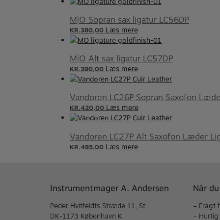
M|O Sopran sax ligatur LC56DP
Læs mere
KR.
380,00
M|O Alt sax ligatur LC57DP
Læs mere
KR.
390,00
Vandoren LC26P Sopran Saxofon Læder
Læs mere
KR.
420,00
Vandoren LC27P Alt Saxofon Læder Lig
Læs mere
KR.
485,00
Instrumentmager A. Andersen
Når du
Peder Hvitfeldts Stræde 11, St
– Fragt 
DK-1173 København K
– Hurtig