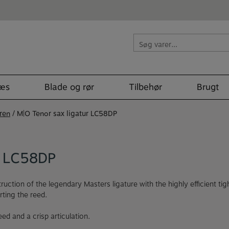
Søg
efter:
læs
Blade og rør
Tilbehør
Brugt
ren
/ M|O Tenor sax ligatur LC58DP
 LC58DP
uction of the legendary Masters ligature with the highly efficient t
orting the reed.
ed and a crisp articulation.