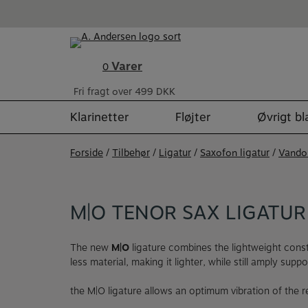
Hop
til
indholdet
Varer
0
Fri fragt over 499 DKK
Klarinetter
Fløjter
Øvrigt b
Forside
/
Tilbehør
/
Ligatur
/
Saxofon ligatur
/
Vando
M|O TENOR SAX LIGATUR
The new
M|O
ligature combines the lightweight constr
less material, making it lighter, while still amply supp
the M|O ligature allows an optimum vibration of the re