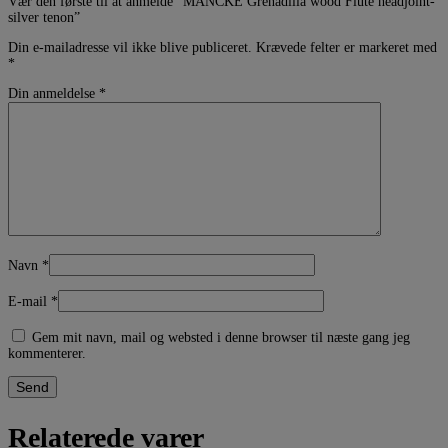
Vær den første til at anmelde “MANCKE Grenadilla wood Flute headjoint-
silver tenon”
Din e-mailadresse vil ikke blive publiceret.
Krævede felter er markeret med
*
Din anmeldelse
*
Navn
*
E-mail
*
Gem mit navn, mail og websted i denne browser til næste gang jeg
kommenterer.
Relaterede varer