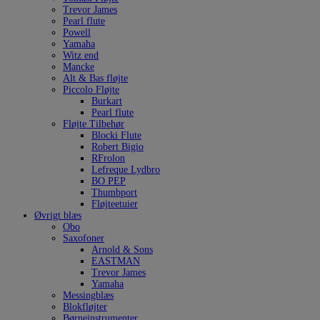
Trevor James
Pearl flute
Powell
Yamaha
Witz end
Mancke
Alt & Bas fløjte
Piccolo Fløjte
Burkart
Pearl flute
Fløjte Tilbehør
Blocki Flute
Robert Bigio
RFrolon
Lefreque Lydbro
BO PEP
Thumbport
Fløjteetuier
Øvrigt blæs
Obo
Saxofoner
Arnold & Sons
EASTMAN
Trevor James
Yamaha
Messingblæs
Blokfløjter
Børneinstrumenter