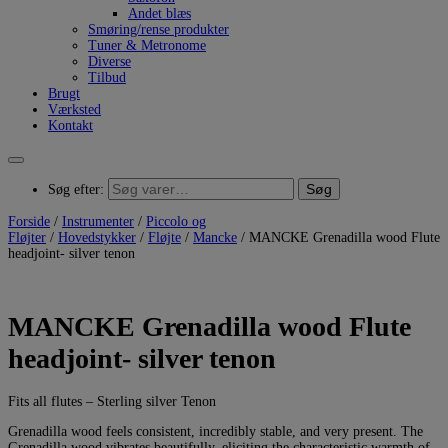
Andet blæs
Smøring/rense produkter
Tuner & Metronome
Diverse
Tilbud
Brugt
Værksted
Kontakt
Søg
Søg efter:
Forside
/
Instrumenter
/
Piccolo og
Fløjter
/
Hovedstykker
/
Fløjte
/
Mancke
/ MANCKE Grenadilla wood Flute
headjoint- silver tenon
MANCKE Grenadilla wood Flute
headjoint- silver tenon
Fits all flutes – Sterling silver Tenon
Grenadilla wood feels consistent, incredibly stable, and very present. The
Grenadilla wood vibrates beautifully, eliciting the characteristic warmth of