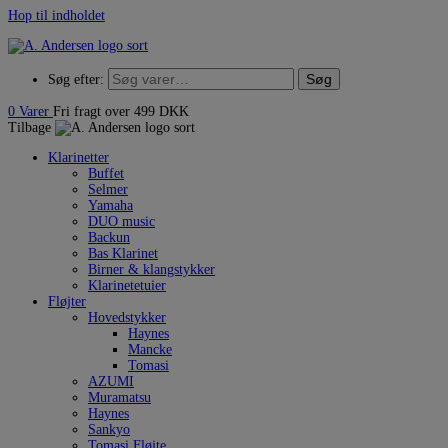
Hop til indholdet
Søg
Søg efter:
0
Varer
Fri fragt over 499 DKK
Tilbage
Klarinetter
Buffet
Selmer
Yamaha
DUO music
Backun
Bas Klarinet
Birner & klangstykker
Klarinetetuier
Fløjter
Hovedstykker
Haynes
Mancke
Tomasi
AZUMI
Muramatsu
Haynes
Sankyo
Tomasi Fløjte