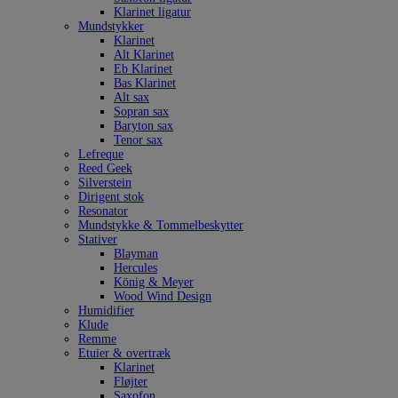
Klarinet ligatur
Mundstykker
Klarinet
Alt Klarinet
Eb Klarinet
Bas Klarinet
Alt sax
Sopran sax
Baryton sax
Tenor sax
Lefreque
Reed Geek
Silverstein
Dirigent stok
Resonator
Mundstykke & Tommelbeskytter
Stativer
Blayman
Hercules
König & Meyer
Wood Wind Design
Humidifier
Klude
Remme
Etuier & overtræk
Klarinet
Fløjter
Saxofon