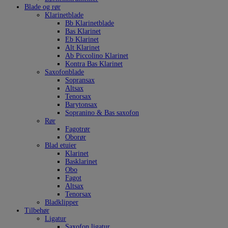
Blade og rør
Klarinetblade
Bb Klarinetblade
Bas Klarinet
Eb Klarinet
Alt Klarinet
Ab Piccolino Klarinet
Kontra Bas Klarinet
Saxofonblade
Sopransax
Altsax
Tenorsax
Barytonsax
Sopranino & Bas saxofon
Rør
Fagotrør
Oborør
Blad etuier
Klarinet
Basklarinet
Obo
Fagot
Altsax
Tenorsax
Bladklipper
Tilbehør
Ligatur
Saxofon ligatur