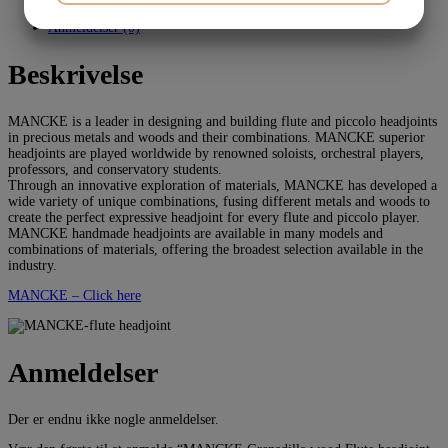
Beskrivelse
JA
NEJ
JA
NEJ
Anmeldelser (0)
MARKETING
STATISTIK
Beskrivelse
MANCKE is a leader in designing and building flute and piccolo headjoints
in precious metals and woods and their combinations. MANCKE superior
headjoints are played worldwide by renowned soloists, orchestral players,
professors, and conservatory students.
Through an innovative exploration of materials, MANCKE has developed a
wide variety of unique combinations, fusing different metals and woods to
create the perfect expressive headjoint for every flute and piccolo player.
MANCKE handmade headjoints are available in many models and
combinations of materials, offering the broadest selection available in the
industry.
MANCKE – Click here
Anmeldelser
Der er endnu ikke nogle anmeldelser.