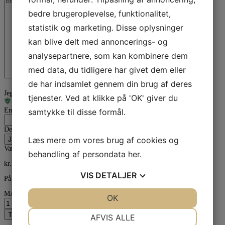
bedre brugeroplevelse, funktionalitet,
statistik og marketing. Disse oplysninger
kan blive delt med annoncerings- og
analysepartnere, som kan kombinere dem
med data, du tidligere har givet dem eller
de har indsamlet gennem din brug af deres
Jeg er ikke en robot
tjenester. Ved at klikke på 'OK' giver du
Email
samtykke til disse formål.
Dette felt er til validering og bør ikke ændres.
Læs mere om vores brug af cookies og
Varenummer (SKU):
11000
Kategorier:
Mancke
,
Mancke
behandling af persondata
her
.
kr.
19.530,00
VIS
DETALJER
På lager
MANCKE Grenadilla wood Flute headjoint- silver tenon antal
JA
NEJ
OK
JA
NEJ
NØDVENDIGE
PRÆFERENCER
Tilføj til kurv
AFVIS ALLE