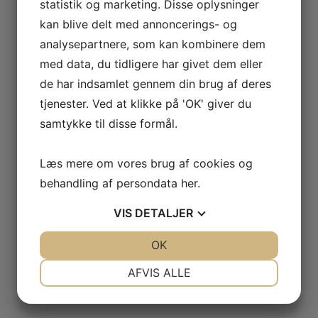
statistik og marketing. Disse oplysninger
kan blive delt med annoncerings- og
analysepartnere, som kan kombinere dem
med data, du tidligere har givet dem eller
Dr. Tillwich H311 Mekanisk olie for træblæsere
KR.
100,00
de har indsamlet gennem din brug af deres
tjenester. Ved at klikke på 'OK' giver du
samtykke til disse formål.
Yamaha Mekanik Olie
Læs mere om vores brug af cookies og
KR.
100,00
behandling af persondata
her
.
VIS
DETALJER
JA
NEJ
OK
JA
NEJ
Yamaha Powder Paper
NØDVENDIGE
PRÆFERENCER
AFVIS ALLE
KR.
130,00
JA
NEJ
JA
NEJ
MARKETING
STATISTIK