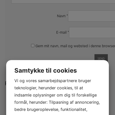
Navn
*
E-mail
*
Gem mit navn, mail og websted i denne browser
Samtykke til cookies
Vi og vores samarbejdspartnere bruger
Relaterede varer
teknologier, herunder cookies, til at
indsamle oplysninger om dig til forskellige
formål, herunder: Tilpasning af annoncering,
La tromba AG laquer polish
KR.
70,00
bedre brugeroplevelse, funktionalitet,