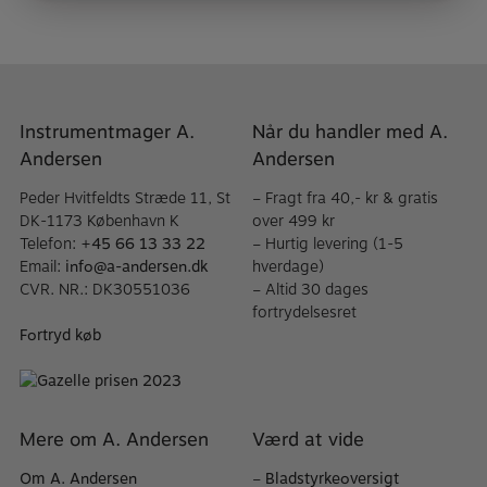
Instrumentmager A.
Når du handler med A.
Andersen
Andersen
Peder Hvitfeldts Stræde 11, St
– Fragt fra 40,- kr & gratis
DK-1173 København K
over 499 kr
Telefon:
+45 66 13 33 22
– Hurtig levering (1-5
Email:
info@a-andersen.dk
hverdage)
CVR. NR.: DK30551036
– Altid 30 dages
fortrydelsesret
Fortryd køb
Mere om A. Andersen
Værd at vide
Om A. Andersen
–
Bladstyrkeoversigt