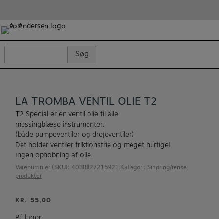
Hop
til
indholdet
Søg
Søg
efter:
LA TROMBA VENTIL OLIE T2
T2 Special er en ventil olie til alle
messingblæse instrumenter.
(både pumpeventiler og drejeventiler)
Det holder ventiler friktionsfrie og meget hurtige!
Ingen ophobning af olie.
Varenummer (SKU):
4038827215921
Kategori:
Smøring/rense
produkter
KR.
55,00
På lager