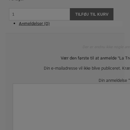
La
TILFØJ TIL KURV
Tromba
ventil
Anmeldelser (0)
olie
T2
antal
Der er endnu ikke nogle an
Vær den første til at anmelde “La Tr
Din e-mailadresse vil ikke blive publiceret.
Kræ
Din anmeldelse
*