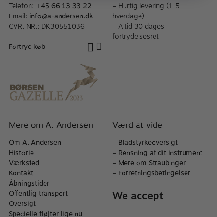
Telefon:
+45 66 13 33 22
– Hurtig levering (1-5
Email:
info@a-andersen.dk
hverdage)
CVR. NR.: DK30551036
– Altid 30 dages
fortrydelsesret
Fortryd køb
Mere om A. Andersen
Værd at vide
Om A. Andersen
–
Bladstyrkeoversigt
Historie
–
Rensning af dit instrument
Værksted
–
Mere om Straubinger
Kontakt
–
Forretningsbetingelser
Åbningstider
We accept
Offentlig transport
Oversigt
Specielle fløjter lige nu