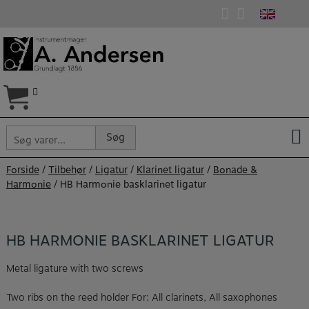
Hop
til
indholdet
Søg
Søg
efter:
Forside
/
Tilbehør
/
Ligatur
/
Klarinet ligatur
/
Bonade &
Harmonie
/ HB Harmonie basklarinet ligatur
HB HARMONIE BASKLARINET LIGATUR
Metal ligature with two screws
Two ribs on the reed holder For: All clarinets, All saxophones