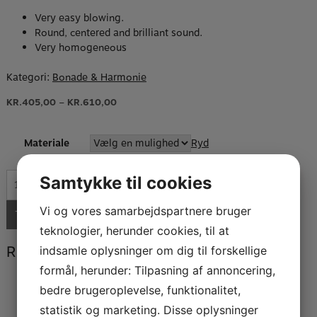
Very easy blowing.
Round, centered and brilliant sound.
Very homogeneous
Kategori:
Bonade & Harmonie
–
KR.
405,00
KR.
610,00
Materiale
Ryd
HB
Samtykke til cookies
Harmonie
basklarinet
Vi og vores samarbejdspartnere bruger
TILFØJ TIL KURV
ligatur
teknologier, herunder cookies, til at
antal
Relaterede varer
indsamle oplysninger om dig til forskellige
formål, herunder: Tilpasning af annoncering,
bedre brugeroplevelse, funktionalitet,
HB Bonade ligature Komplet – nikkel
statistik og marketing. Disse oplysninger