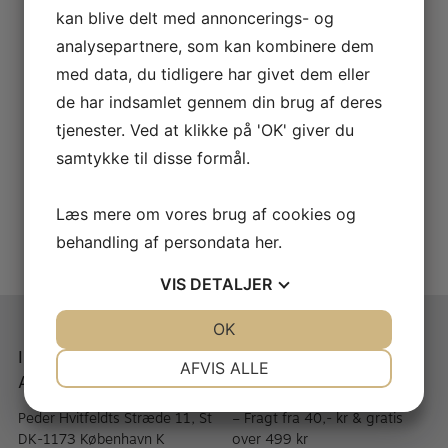
Læs mere
KR.
325,00
kan blive delt med annoncerings- og
analysepartnere, som kan kombinere dem
Bonade Inverse Bb klarinet ligatur
med data, du tidligere har givet dem eller
Læs mere
KR.
225,00
de har indsamlet gennem din brug af deres
tjenester. Ved at klikke på 'OK' giver du
HB Harmonie komplet Bb klarinet ligatur
samtykke til disse formål.
–
Vælg muligheder
KR.
250,00
KR.
650,00
Læs mere om vores brug af cookies og
behandling af persondata
her
.
HB Bonade ligature
–
Vælg muligheder
KR.
225,00
KR.
275,00
VIS
DETALJER
JA
NEJ
OK
JA
NEJ
Instrumentmager A.
Når du handler med A.
NØDVENDIGE
PRÆFERENCER
AFVIS ALLE
Andersen
Andersen
JA
NEJ
JA
NEJ
Peder Hvitfeldts Stræde 11, St
– Fragt fra 40,- kr & gratis
MARKETING
STATISTIK
DK-1173 København K
over 499 kr