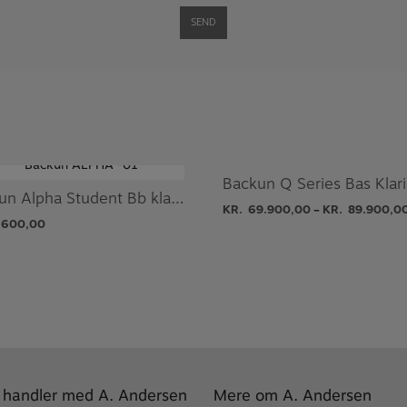
Backun Q Series Bas Klar
Backun Alpha Student Bb klarinet
KR.
69.900,00
KR.
89.900,0
–
.600,00
 handler med A. Andersen
Mere om A. Andersen