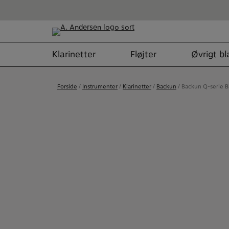
Hop
til
indholdet
Klarinetter
Fløjter
Øvrigt b
Forside
/
Instrumenter
/
Klarinetter
/
Backun
/ Backun Q-serie B