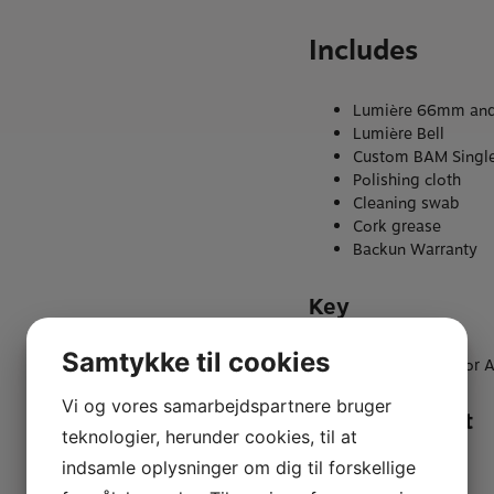
Includes
Lumière 66mm and
Lumière Bell
Custom BAM Single
Polishing cloth
Cleaning swab
Cork grease
Backun Warranty
Key
Samtykke til cookies
Available in Bb or 
Vi og vores samarbejdspartnere bruger
Approx. Weight
teknologier, herunder cookies, til at
indsamle oplysninger om dig til forskellige
744g