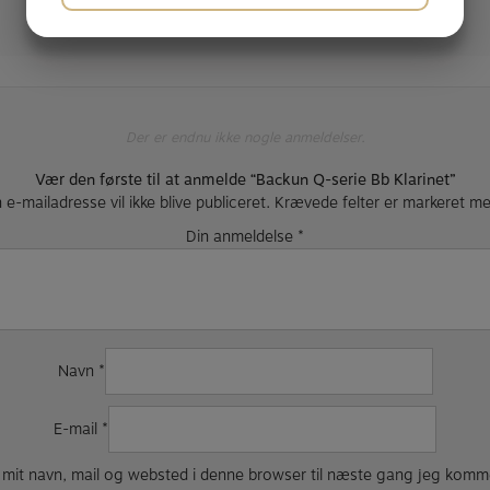
JA
NEJ
JA
NEJ
MARKETING
STATISTIK
Der er endnu ikke nogle anmeldelser.
Vær den første til at anmelde “Backun Q-serie Bb Klarinet”
 e-mailadresse vil ikke blive publiceret.
Krævede felter er markeret m
Din anmeldelse
*
Navn
*
E-mail
*
mit navn, mail og websted i denne browser til næste gang jeg komm