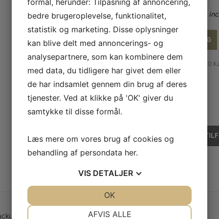
formål, herunder: Tilpasning af annoncering,
Mouthpiece not inc
bedre brugeroplevelse, funktionalitet,
statistik og marketing. Disse oplysninger
BOOK FREMVISNING
kan blive delt med annoncerings- og
analysepartnere, som kan kombinere dem
Varenummer (SKU):
17000
K
med data, du tidligere har givet dem eller
de har indsamlet gennem din brug af deres
KR.
28.000,00
tjenester. Ved at klikke på 'OK' giver du
samtykke til disse formål.
På lager
Backun
TIL
Læs mere om vores brug af cookies og
Q-
serie
behandling af persondata
her
.
Bb
Klarinet
VIS
DETALJER
antal
JA
NEJ
OK
JA
NEJ
NØDVENDIGE
PRÆFERENCER
AFVIS ALLE