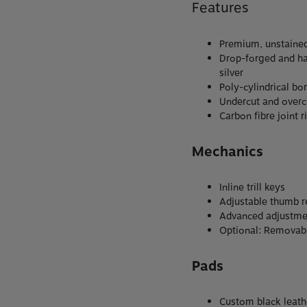
Features
Premium, unstaine
Drop-forged and har
silver
Poly-cylindrical bo
Undercut and overc
Carbon fibre joint r
Mechanics
Inline trill keys
Adjustable thumb re
Advanced adjustme
Optional: Removabl
Pads
Custom black leath