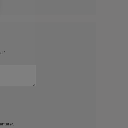
ed
*
enterer.