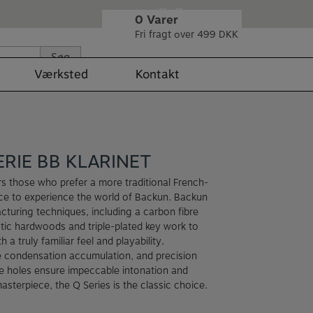
0
Varer
Fri fragt over 499 DKK
Søg
Værksted
Kontakt
RIE BB KLARINET
ers those who prefer a more traditional French-
nce to experience the world of Backun. Backun
uring techniques, including a carbon fibre
xotic hardwoods and triple-plated key work to
a truly familiar feel and playability.
uce condensation accumulation, and precision
e holes ensure impeccable intonation and
sterpiece, the Q Series is the classic choice.