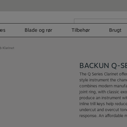
Søg
efter:
læs
Blade og rør
Tilbehør
Brugt
b Klarinet
BACKUN Q-SE
The Q Series Clarinet off
style instrument the cha
combines modern manufact
joint ring, with classic e
produce an instrument with 
Inline trill keys help red
undercut and overcut ton
response. An affordable ma