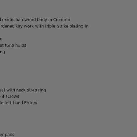
d exotic hardwood body in Cocoolo
dened key work with triple-strike plating in
re
ut tone holes
ing
st with neck strap ring
nt screws
e left-hand Eb key
er pads