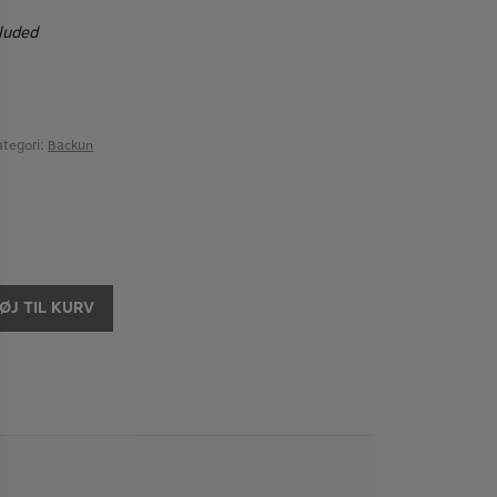
luded
ategori:
Backun
FØJ TIL KURV