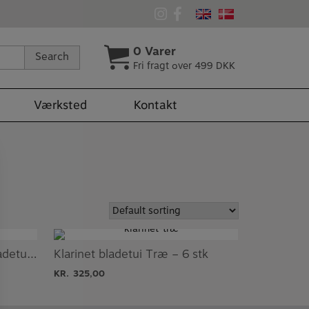
0
Varer
Search
Fri fragt over 499 DKK
Værksted
Kontakt
Bas klarinet & Tenor sax bladetui Træ
Klarinet bladetui Træ – 6 stk
KR.
325,00