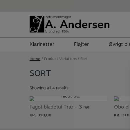
Skip
to
content
Klarinetter
Fløjter
Øvrigt b
Home
/ Product Variations / Sort
SORT
Showing all 4 results
Fagot bladetui Træ – 3 rør
Obo bla
KR.
310,00
KR.
310