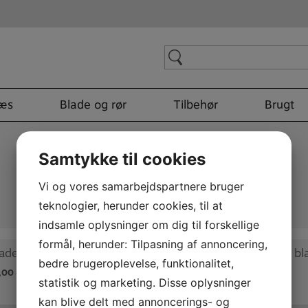
Search
for:
læs
Blade og rør
Tilbehør
Brugt
Samtykke til cookies
Vi og vores samarbejdspartnere bruger
teknologier, herunder cookies, til at
indsamle oplysninger om dig til forskellige
formål, herunder: Tilpasning af annoncering,
detui Træ 3 eller 6 rør
bedre brugeroplevelse, funktionalitet,
,00
KR.
350,00
KR.
350,00
–
statistik og marketing. Disse oplysninger
kan blive delt med annoncerings- og