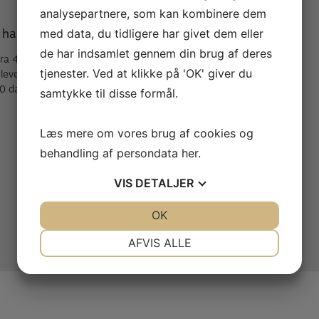
analysepartnere, som kan kombinere dem
 handler med A. Andersen
Mere om A. Andersen
med data, du tidligere har givet dem eller
de har indsamlet gennem din brug af deres
fra 40,- kr & gratis over 499 kr
Om A. Andersen
tjenester. Ved at klikke på 'OK' giver du
 levering (1-5 hverdage)
Historie
30 dages fortrydelsesret
Værksted
samtykke til disse formål.
Kontakt
Åbningstider
Læs mere om vores brug af cookies og
Offentlig transport
Oversigt
behandling af persondata
her
.
Specielle fløjter lige nu
VIS
DETALJER
JA
NEJ
OK
JA
NEJ
Designet af
Standout
NØDVENDIGE
PRÆFERENCER
AFVIS ALLE
JA
NEJ
JA
NEJ
MARKETING
STATISTIK