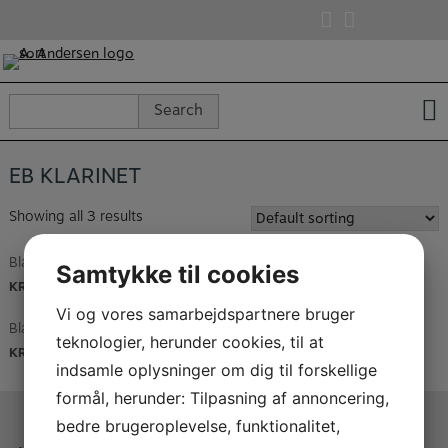
Skip
to
content
Search
Search
for:
EB KLARINET
Showing all 3 results
Blayman Base Orkester Stativ
Blayman Base Orkester Stativ
Samtykke til cookies
KR.
560,00
KR.
660,00
Vi og vores samarbejdspartnere bruger
Blayman Instrument kegle
teknologier, herunder cookies, til at
KR.
425,00
KR.
587,50
–
indsamle oplysninger om dig til forskellige
formål, herunder: Tilpasning af annoncering,
bedre brugeroplevelse, funktionalitet,