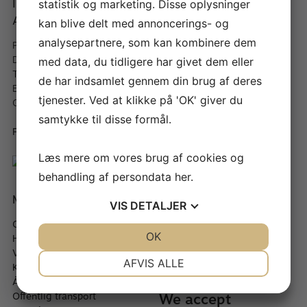
Instrumentmager A.
Når du handler med A.
statistik og marketing. Disse oplysninger
Andersen
Andersen
kan blive delt med annoncerings- og
analysepartnere, som kan kombinere dem
Peder Hvitfeldts Stræde 11, St
– Fragt fra 40,- kr & gratis
DK-1173 København K
over 499 kr
med data, du tidligere har givet dem eller
Telefon:
+45 66 13 33 22
– Hurtig levering (1-5
de har indsamlet gennem din brug af deres
Email:
info@a-andersen.dk
hverdage)
tjenester. Ved at klikke på 'OK' giver du
CVR. NR.: DK30551036
– Altid 30 dages
fortrydelsesret
samtykke til disse formål.
Fortryd køb
Læs mere om vores brug af cookies og
behandling af persondata
her
.
Mere om A. Andersen
Værd at vide
VIS
DETALJER
Om A. Andersen
–
Bladstyrkeoversigt
JA
NEJ
OK
JA
NEJ
Historie
–
Rensning af dit instrument
Værksted
–
Mere om Straubinger
NØDVENDIGE
PRÆFERENCER
AFVIS ALLE
Kontakt
–
Forretningsbetingelser
Åbningstider
JA
NEJ
JA
NEJ
We accept
Offentlig transport
MARKETING
STATISTIK