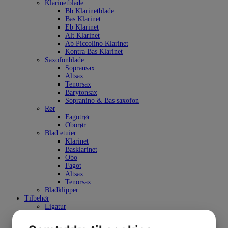
Klarinetblade
Bb Klarinetblade
Bas Klarinet
Eb Klarinet
Alt Klarinet
Ab Piccolino Klarinet
Kontra Bas Klarinet
Saxofonblade
Sopransax
Altsax
Tenorsax
Barytonsax
Sopranino & Bas saxofon
Rør
Fagotrør
Oborør
Blad etuier
Klarinet
Basklarinet
Obo
Fagot
Altsax
Tenorsax
Bladklipper
Tilbehør
Ligatur
Saxofon ligatur
Klarinet ligatur