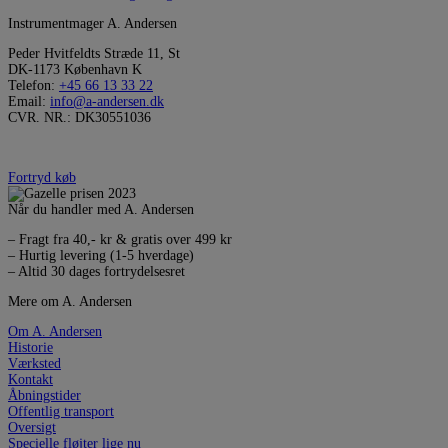
Instrumentmager A. Andersen
Peder Hvitfeldts Stræde 11, St
DK-1173 København K
Telefon:
+45 66 13 33 22
Email:
info@a-andersen.dk
CVR. NR.: DK30551036
Fortryd køb
Når du handler med A. Andersen
– Fragt fra 40,- kr & gratis over 499 kr
– Hurtig levering (1-5 hverdage)
– Altid 30 dages fortrydelsesret
Mere om A. Andersen
Om A. Andersen
Historie
Værksted
Kontakt
Åbningstider
Offentlig transport
Oversigt
Specielle fløjter lige nu