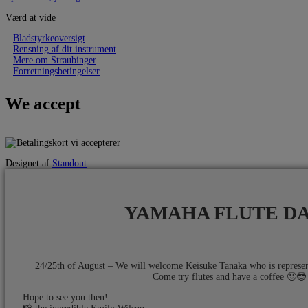
Værd at vide
–
Bladstyrkeoversigt
–
Rensning af dit instrument
–
Mere om Straubinger
–
Forretningsbetingelser
We accept
Designet af
Standout
YAMAHA FLUTE D
24/25th of August – We will welcome Keisuke Tanaka who is repres
Come try flutes and have a coffee 🙂😎​
Hope to see you then!