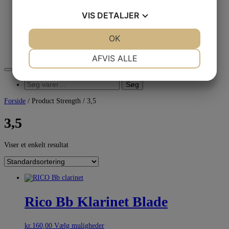
Smøring/rense produkter
Tuner & Metronome
VIS
DETALJER
Diverse
Tilbud
Brugt
JA
NEJ
OK
JA
NEJ
Værksted
Kontakt
NØDVENDIGE
PRÆFERENCER
AFVIS ALLE
JA
NEJ
JA
NEJ
Søg
Søg
MARKETING
STATISTIK
efter:
Forside
/ Product Strength / 3,5
3,5
Viser et enkelt resultat
Rico Bb Klarinet Blade
kr.
160,00
Vælg muligheder