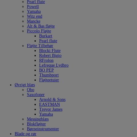
Pearl flute
Powell
Yamaha
Witz end
Mancke
Alt & Bas fløjte
Piccolo Fløjte
Burkart
Pearl flute
Fløjte Tilbehør
Blocki Flute
Robert Bigio
RFrolon
Lefreque Lydbro
BO PEP
Thumbport
Fløjteetuier
Øvrigt blæs
Obo
Saxofoner
Arnold & Sons
EASTMAN
Trevor James
Yamaha
Messingblæs
Blokfløjter
Børneinstrumenter
Blade og rør