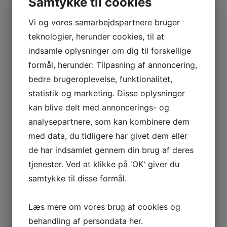
Samtykke til cookies
Mundstykker
Klarinet
Alt Klarinet
Vi og vores samarbejdspartnere bruger
Eb Klarinet
teknologier, herunder cookies, til at
Bas Klarinet
Alt sax
indsamle oplysninger om dig til forskellige
Sopran sax
Baryton sax
formål, herunder: Tilpasning af annoncering,
Tenor sax
Lefreque
bedre brugeroplevelse, funktionalitet,
Reed Geek
statistik og marketing. Disse oplysninger
Silverstein
Dirigent stok
kan blive delt med annoncerings- og
Resonator
Mundstykke & Tommelbeskytter
analysepartnere, som kan kombinere dem
Stativer
Blayman
med data, du tidligere har givet dem eller
Hercules
de har indsamlet gennem din brug af deres
König & Meyer
Wood Wind Design
tjenester. Ved at klikke på 'OK' giver du
Humidifier
Klude
samtykke til disse formål.
Remme
Etuier & overtræk
Klarinet
Læs mere om vores brug af cookies og
Fløjter
Saxofon
behandling af persondata
her
.
Andet blæs