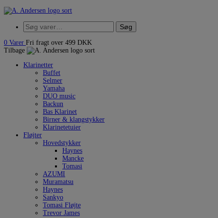
Hop
til
Søg
indholdet
Søg
efter:
0
Varer
Fri fragt over 499 DKK
Tilbage
Klarinetter
Buffet
Selmer
Yamaha
DUO music
Backun
Bas Klarinet
Birner & klangstykker
Klarinetetuier
Fløjter
Hovedstykker
Haynes
Mancke
Tomasi
AZUMI
Muramatsu
Haynes
Sankyo
Tomasi Fløjte
Trevor James