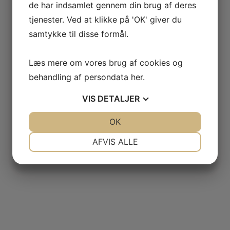
de har indsamlet gennem din brug af deres
tjenester. Ved at klikke på 'OK' giver du
samtykke til disse formål.
Læs mere om vores brug af cookies og
behandling af persondata
her
.
VIS
DETALJER
JA
NEJ
OK
JA
NEJ
NØDVENDIGE
PRÆFERENCER
AFVIS ALLE
JA
NEJ
JA
NEJ
MARKETING
STATISTIK