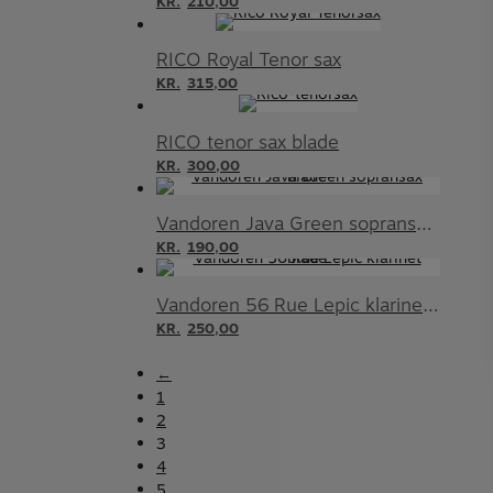
KR.
210,00
RICO Royal Tenor sax
KR.
315,00
RICO tenor sax blade
KR.
300,00
Vandoren Java Green sopransax blade
KR.
190,00
Vandoren 56 Rue Lepic klarinet blade
KR.
250,00
←
1
2
3
4
5