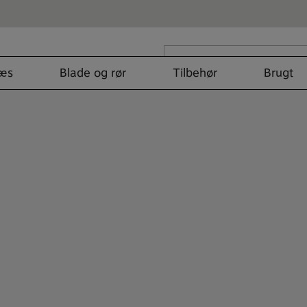
Search
for:
læs
Blade og rør
Tilbehør
Brugt