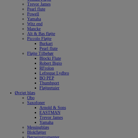
Trevor James
Pearl flute
Powell
Yamaha
Witz end
Mancke
Alt & Bas fløjte
Piccolo Fløjte
Burkart
Pearl flute
Fløjte Tilbehør
Blocki Flute
Robert Bigio
RFrolon
Lefreque Lydbro
BO PEP
Thumbport
Fløjteetuier
Øvrigt blæs
Obo
Saxofoner
Arnold & Sons
EASTMAN
Trevor James
Yamaha
Messingblæs
Blokfløjter
Børneinstrumenter