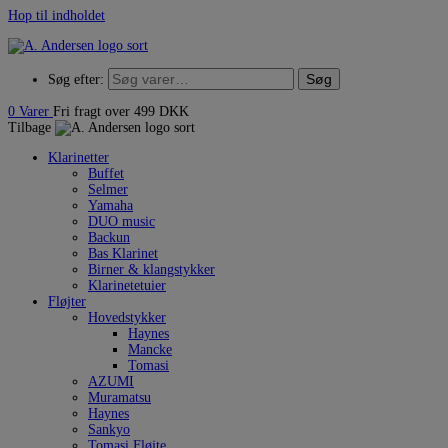
Hop til indholdet
Søg
Søg efter:
0
Varer
Fri fragt over 499 DKK
Tilbage
Klarinetter
Buffet
Selmer
Yamaha
DUO music
Backun
Bas Klarinet
Birner & klangstykker
Klarinetetuier
Fløjter
Hovedstykker
Haynes
Mancke
Tomasi
AZUMI
Muramatsu
Haynes
Sankyo
Tomasi Fløjte