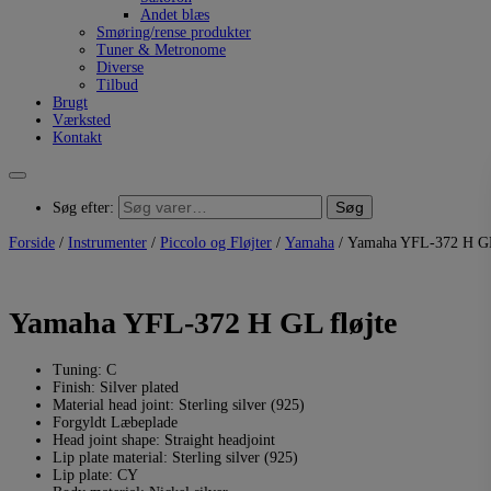
Andet blæs
Smøring/rense produkter
Tuner & Metronome
Diverse
Tilbud
Brugt
Værksted
Kontakt
Søg
Søg efter:
Forside
/
Instrumenter
/
Piccolo og Fløjter
/
Yamaha
/ Yamaha YFL-372 H GL
Yamaha YFL-372 H GL fløjte
Tuning: C
Finish: Silver plated
Material head joint: Sterling silver (925)
Forgyldt Læbeplade
Head joint shape: Straight headjoint
Lip plate material: Sterling silver (925)
Lip plate: CY