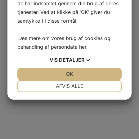
de har indsamlet gennem din brug af deres
tjenester. Ved at klikke på 'OK' giver du
samtykke til disse formål.
Læs mere om vores brug af cookies og
behandling af persondata
her
.
VIS
DETALJER
JA
NEJ
OK
JA
NEJ
NØDVENDIGE
PRÆFERENCER
AFVIS ALLE
JA
NEJ
JA
NEJ
MARKETING
STATISTIK