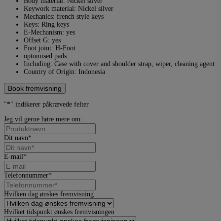
Body material: Nickel silver
Keywork material: Nickel silver
Mechanics: french style keys
Keys: Ring keys
E-Mechanism: yes
Offset G: yes
Foot joint: H-Foot
optomised pads
Including: Case with cover and shoulder strap, wiper, cleaning agent
Country of Origin: Indonesia
Book fremvisning
"
*
" indikerer påkrævede felter
Jeg vil gerne høre mere om:
Dit navn
*
E-mail
*
Telefonnummer
*
Hvilken dag ønskes fremvisning
Hvilket tidspunkt ønskes fremvisningen