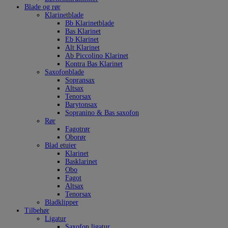
Blade og rør
Klarinetblade
Bb Klarinetblade
Bas Klarinet
Eb Klarinet
Alt Klarinet
Ab Piccolino Klarinet
Kontra Bas Klarinet
Saxofonblade
Sopransax
Altsax
Tenorsax
Barytonsax
Sopranino & Bas saxofon
Rør
Fagotrør
Oborør
Blad etuier
Klarinet
Basklarinet
Obo
Fagot
Altsax
Tenorsax
Bladklipper
Tilbehør
Ligatur
Saxofon ligatur