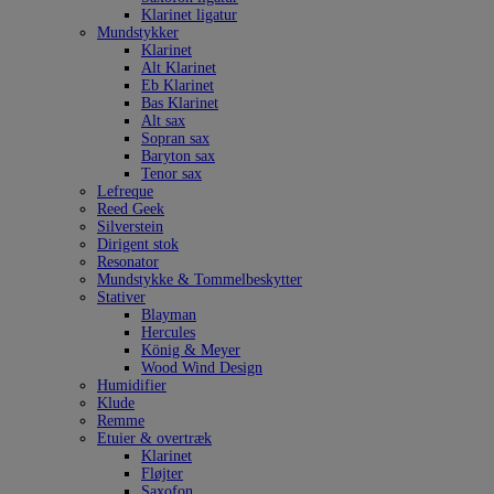
Klarinet ligatur
Mundstykker
Klarinet
Alt Klarinet
Eb Klarinet
Bas Klarinet
Alt sax
Sopran sax
Baryton sax
Tenor sax
Lefreque
Reed Geek
Silverstein
Dirigent stok
Resonator
Mundstykke & Tommelbeskytter
Stativer
Blayman
Hercules
König & Meyer
Wood Wind Design
Humidifier
Klude
Remme
Etuier & overtræk
Klarinet
Fløjter
Saxofon