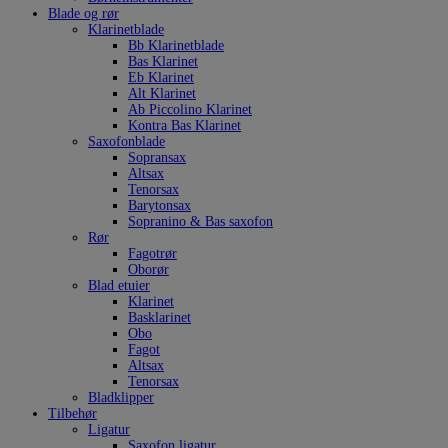
Blade og rør
Klarinetblade
Bb Klarinetblade
Bas Klarinet
Eb Klarinet
Alt Klarinet
Ab Piccolino Klarinet
Kontra Bas Klarinet
Saxofonblade
Sopransax
Altsax
Tenorsax
Barytonsax
Sopranino & Bas saxofon
Rør
Fagotrør
Oborør
Blad etuier
Klarinet
Basklarinet
Obo
Fagot
Altsax
Tenorsax
Bladklipper
Tilbehør
Ligatur
Saxofon ligatur