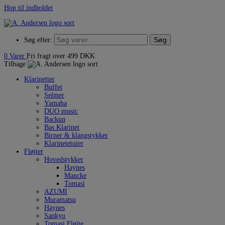
Hop til indholdet
Søg
Søg efter:
0
Varer
Fri fragt over 499 DKK
Tilbage
Klarinetter
Buffet
Selmer
Yamaha
DUO music
Backun
Bas Klarinet
Birner & klangstykker
Klarinetetuier
Fløjter
Hovedstykker
Haynes
Mancke
Tomasi
AZUMI
Muramatsu
Haynes
Sankyo
Tomasi Fløjte