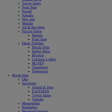
Trevor James
Pearl flute
Powell
Yamaha
Witz end
Mancke
Alt & Bas fløjte
Piccolo Fløjte
Burkart
Pearl flute
Fløjte Tilbehør
Blocki Flute
Robert Bigio
RFrolon
Lefreque Lydbro
BO PEP
Thumbport
Fløjteetuier
Øvrigt blæs
Obo
Saxofoner
Arnold & Sons
EASTMAN
Trevor James
Yamaha
Messingblæs
Blokfløjter
Børneinstrumenter