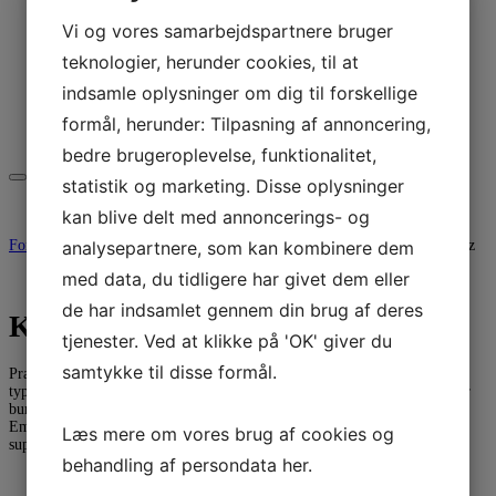
Andet blæs
Vi og vores samarbejdspartnere bruger
Smøring/rense produkter
Tuner & Metronome
teknologier, herunder cookies, til at
Diverse
Tilbud
indsamle oplysninger om dig til forskellige
Brugt
formål, herunder: Tilpasning af annoncering,
Værksted
Kontakt
bedre brugeroplevelse, funktionalitet,
statistik og marketing. Disse oplysninger
Søg
Søg efter:
kan blive delt med annoncerings- og
analysepartnere, som kan kombinere dem
Forside
/
Tilbehør
/
Stativer
/
König & Meyer
/ K&M Saxofon Stativ Jazz
med data, du tidligere har givet dem eller
de har indsamlet gennem din brug af deres
K&M Saxofon Stativ Jazz
tjenester. Ved at klikke på 'OK' giver du
samtykke til disse formål.
Practical, easy to use and stable stand for tenor saxophones. Solid square-
type aluminum tubes with a large central locking screw, protective rubber
bumps where stand connects with the saxophone body and the bell.
Embedded foot end caps. Folds compactly, can be transported in the
Læs mere om vores brug af cookies og
supplied velour bag in the saxophone bell.
behandling af persondata
her
.
central locking screw Adjustment: