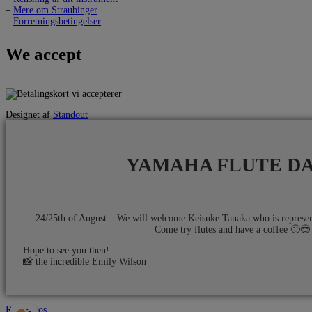
–
Mere om Straubinger
–
Forretningsbetingelser
We accept
Designet af
Standout
YAMAHA FLUTE D
24/25th of August – We will welcome Keisuke Tanaka who is repres
Come try flutes and have a coffee 🙂😎​
Hope to see you then!
📸​ the incredible Emily Wilson
Ring til os