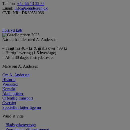
Telefon:
+45 66 13 33 22
Email:
info@a-andersen.dk
CVR. NR.: DK30551036
Fortryd køb
Når du handler med A. Andersen
– Fragt fra 40,- kr & gratis over 499 kr
– Hurtig levering (1-5 hverdage)
– Altid 30 dages fortrydelsesret
Mere om A. Andersen
Om A. Andersen
Historie
Værksted
Kontakt
Åbningstider
Offentlig transport
Oversigt
Specielle fløjter lige nu
Værd at vide
–
Bladstyrkeoversigt
–
Rensning af dit instrument