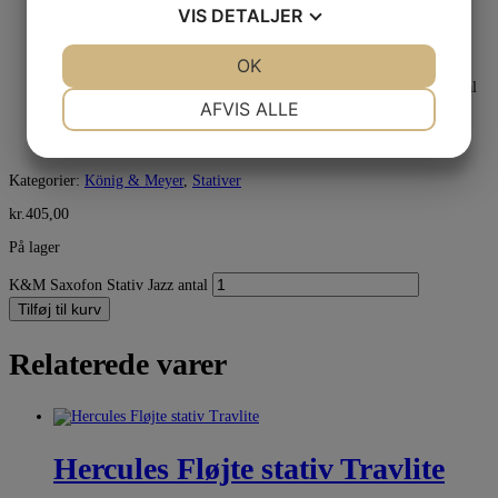
425 mm Height:
VIS
DETALJER
non-marring plastic material Instrument support:
aluminum Material:
JA
NEJ
OK
JA
NEJ
folds very small; easy-to-use; can be transported in the supplied
velour bag in the saxophone bell; embedded foot end caps Special
NØDVENDIGE
PRÆFERENCER
features:
AFVIS ALLE
Bb tenor saxophones Suitable for:
JA
NEJ
JA
NEJ
black Type:
MARKETING
STATISTIK
Kategorier:
König & Meyer
,
Stativer
kr.
405,00
På lager
K&M Saxofon Stativ Jazz antal
Tilføj til kurv
Relaterede varer
Hercules Fløjte stativ Travlite