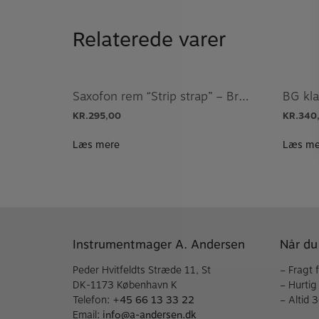
Relaterede varer
Saxofon rem “Strip strap” – Brancher
BG kl
KR.
295,00
KR.
340
Læs mere
Læs me
Instrumentmager A. Andersen
Når du
Peder Hvitfeldts Stræde 11, St
– Fragt 
DK-1173 København K
– Hurtig
Telefon:
+45 66 13 33 22
– Altid 
Email:
info@a-andersen.dk