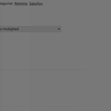
tegorier:
Remme
,
Saxofon
 Yamaha