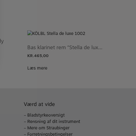
dy
Bas klarinet rem “Stella de luxe” KÖLBL
KR.
465,00
Læs mere
Værd at vide
–
Bladstyrkeoversigt
–
Rensning af dit instrument
–
Mere om Straubinger
–
Forretningsbetingelser