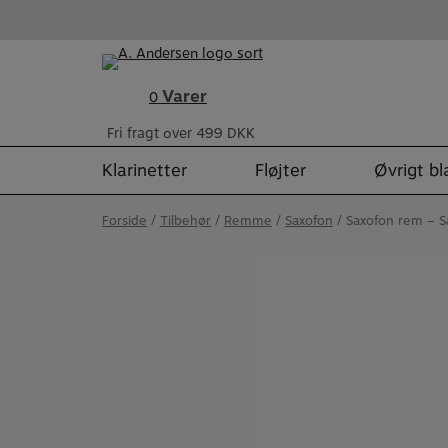
Hop
til
indholdet
Varer
0
Fri fragt over 499 DKK
Klarinetter
Fløjter
Øvrigt b
Forside
/
Tilbehør
/
Remme
/
Saxofon
/ Saxofon rem – S