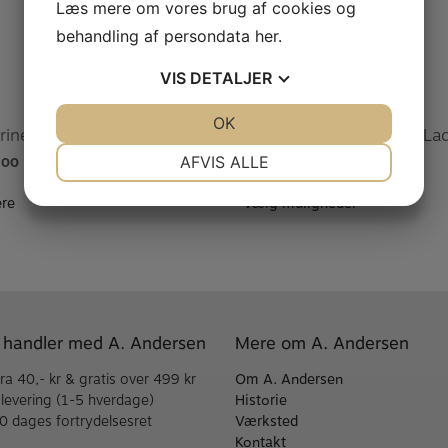
Læs mere om vores brug af cookies og
behandling af persondata
her
.
VIS
DETALJER
JA
NEJ
OK
JA
NEJ
arinet Læder rem C23E
BG Saxofon Harness – La
NØDVENDIGE
PRÆFERENCER
AFVIS ALLE
,00
KR.
280,00
JA
NEJ
JA
NEJ
re
Vælg muligheder
MARKETING
STATISTIK
 handler med A. Andersen
Mere om A. Andersen
fra 40,- kr & gratis over 499 kr
Om A. Andersen
 levering (1-5 hverdage)
Historie
30 dages fortrydelsesret
Værksted
Kontakt