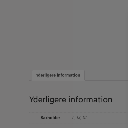
Yderligere information
24/25t
Yderligere information
Hope to
Saxholder
L, M, XL
📸​ the 