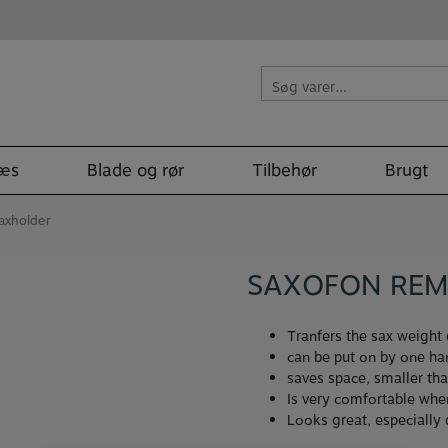
Søg
efter:
læs
Blade og rør
Tilbehør
Brugt
axholder
SAXOFON REM
Tranfers the sax weight 
can be put on by one ha
saves space, smaller th
Is very comfortable when
Looks great, especiall