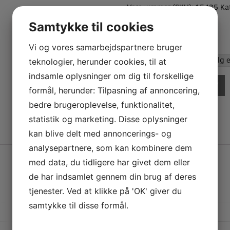
Varenummer (SKU):
15435
Ka
Samtykke til cookies
KR.
460,00
Vi og vores samarbejdspartnere bruger
Saxholder
teknologier, herunder cookies, til at
indsamle oplysninger om dig til forskellige
Saxofon
TILFØJ TIL KURV
formål, herunder: Tilpasning af annoncering,
rem
-
bedre brugeroplevelse, funktionalitet,
Saxholder
statistik og marketing. Disse oplysninger
YAMAHA FLUTE DAYS
antal
kan blive delt med annoncerings- og
analysepartnere, som kan kombinere dem
med data, du tidligere har givet dem eller
h of August – We will welcome Keisuke Tanaka who is representing
de har indsamlet gennem din brug af deres
from Hamburg!
Come try flutes and have a coffee 🙂😎​
tjenester. Ved at klikke på 'OK' giver du
samtykke til disse formål.
 see you then!
incredible Emily Wilson