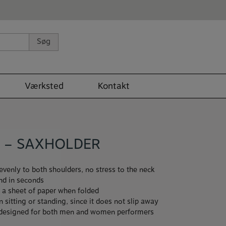
Søg
Værksted
Kontakt
 – SAXHOLDER
evenly to both shoulders, no stress to the neck
nd in seconds
a a sheet of paper when folded
 sitting or standing, since it does not slip away
y designed for both men and women performers