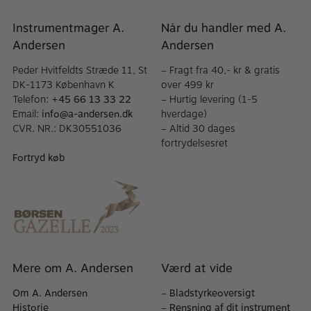
Instrumentmager A.
Når du handler med A.
Andersen
Andersen
Peder Hvitfeldts Stræde 11, St
– Fragt fra 40,- kr & gratis
DK-1173 København K
over 499 kr
Telefon:
+45 66 13 33 22
– Hurtig levering (1-5
Email:
info@a-andersen.dk
hverdage)
CVR. NR.: DK30551036
– Altid 30 dages
fortrydelsesret
Fortryd køb
Mere om A. Andersen
Værd at vide
Om A. Andersen
–
Bladstyrkeoversigt
Historie
–
Rensning af dit instrument