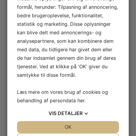
formål, herunder: Tilpasning af annoncering,
Bb Klarinet kasse Evolution EV-3 Bags
KR.
2.350,00
bedre brugeroplevelse, funktionalitet,
statistik og marketing. Disse oplysninger
kan blive delt med annoncerings- og
analysepartnere, som kan kombinere dem
med data, du tidligere har givet dem eller
de har indsamlet gennem din brug af deres
tjenester. Ved at klikke på 'OK' giver du
samtykke til disse formål.
Læs mere om vores brug af cookies og
behandling af persondata
her
.
VIS
DETALJER
LUXBAG – Klarinet nylon overtræk
JA
NEJ
OK
JA
NEJ
KR.
950,00
NØDVENDIGE
PRÆFERENCER