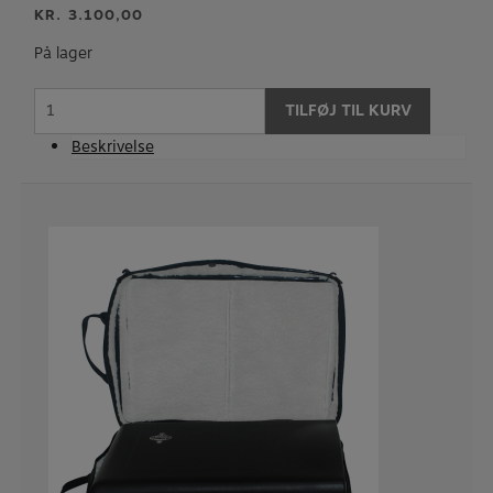
KR.
3.100,00
På lager
LUXBAG
TILFØJ TIL KURV
-
Dobbelt
Beskrivelse
klarinet
nylon
overtræk
til
Pochette
etui
antal