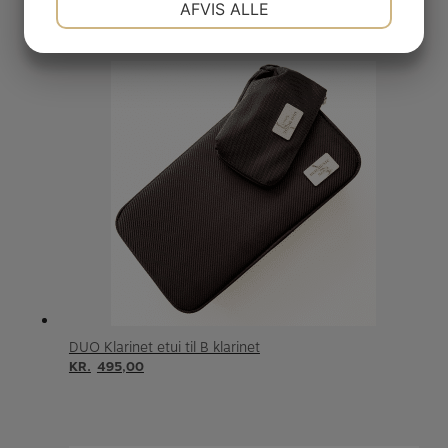
AFVIS ALLE
JA
NEJ
JA
NEJ
MARKETING
STATISTIK
DUO Klarinet etui til B klarinet
KR.
495,00