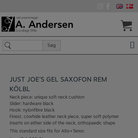
Hop
til
indholdet
Søg
Søg
efter:
JUST JOE’S GEL SAXOFON REM
KÖLBL
Neck piece: unique soft neck cushion
Slider: hardware black
Hook: nylonfibre black
Finest, cowhide leather neck piece, super soft polymer
inserts on either side of the neck, orthopaedic shape
This standard size fits for Alto+Tenor.