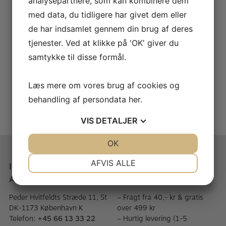
analysepartnere, som kan kombinere dem
KR.
995,00
med data, du tidligere har givet dem eller
de har indsamlet gennem din brug af deres
tjenester. Ved at klikke på 'OK' giver du
Saxofon rem “Strip strap” – Brancher
samtykke til disse formål.
Fagot rem – Saxholder
KR.
295,00
KR.
480,00
Læs mere om vores brug af cookies og
behandling af persondata
her
.
VIS
DETALJER
JA
NEJ
OK
JA
NEJ
NØDVENDIGE
PRÆFERENCER
AFVIS ALLE
Instrumentmager A.
Når du handler med A.
Andersen
Andersen
JA
NEJ
JA
NEJ
MARKETING
STATISTIK
Peder Hvitfeldts Stræde 11, St
– Fragt fra 40,- kr & gratis
DK-1173 København K
over 499 kr
Telefon:
+45 66 13 33 22
– Hurtig levering (1-5