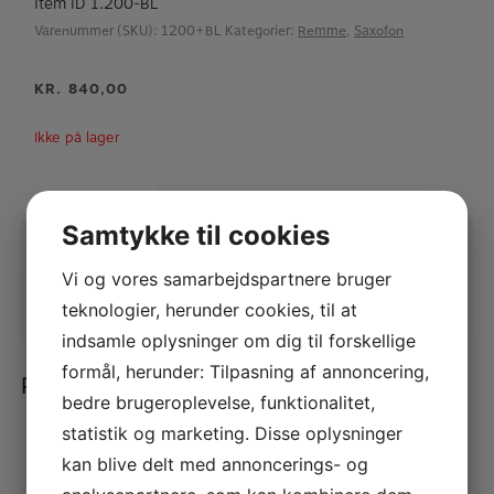
Item ID 1.200-BL
Varenummer (SKU):
1200+BL
Kategorier:
Remme
,
Saxofon
KR.
840,00
Ikke på lager
Beskrivelse
Samtykke til cookies
Vi og vores samarbejdspartnere bruger
teknologier, herunder cookies, til at
indsamle oplysninger om dig til forskellige
formål, herunder: Tilpasning af annoncering,
Relaterede varer
bedre brugeroplevelse, funktionalitet,
statistik og marketing. Disse oplysninger
BG Fagot Harness
kan blive delt med annoncerings- og
Just Joe’s Gel deluxe Saxofon Rem KÖLBL
KR.
240,00