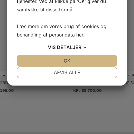
tjenester. Ved at klikke på 'OK' giver du
samtykke til disse formål.
Læs mere om vores brug af cookies og
behandling af persondata
her
.
VIS
DETALJER
JA
NEJ
OK
JA
NEJ
NØDVENDIGE
PRÆFERENCER
AFVIS ALLE
Eastman ETS223Tenor saxofon
JA
NEJ
JA
NEJ
.195,00
KR.
35.700,00
MARKETING
STATISTIK