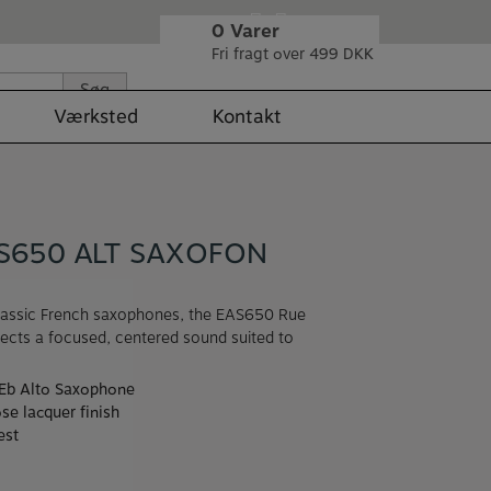
0
Varer
Fri fragt over 499 DKK
Søg
Værksted
Kontakt
S650 ALT SAXOFON
classic French saxophones, the EAS650 Rue
ects a focused, centered sound suited to
 Eb Alto Saxophone
ose lacquer finish
est