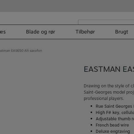
Søg
efter:
læs
Blade og rør
Tilbehør
Brugt
astman EAS650 Alt saxofon
EASTMAN EA
Drawing on the style of 
Saint-Georges model proj
professional players.
Rue Saint Georges
High F# key, cellul
Adjustable thumb r
French bead wire
Deluxe engraving