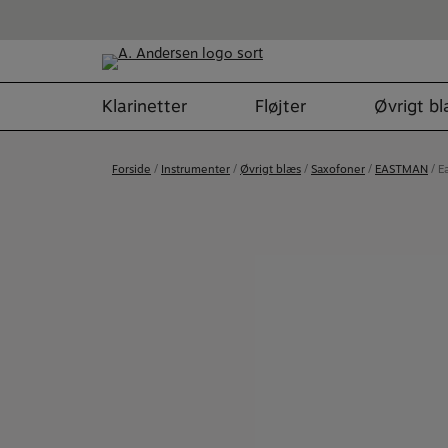
Hop
til
indholdet
Klarinetter
Fløjter
Øvrigt b
Forside
/
Instrumenter
/
Øvrigt blæs
/
Saxofoner
/
EASTMAN
/ E