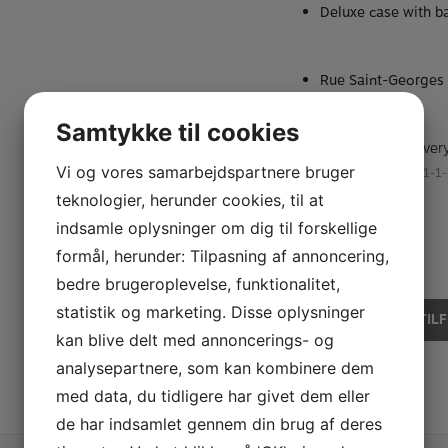
Deluxe case with b
Rue Saint-Georges
Samtykke til cookies
NOTE: 2 weeks of deliver
Vi og vores samarbejdspartnere bruger
Varenummer (SKU):
682-1-1-
teknologier, herunder cookies, til at
KR.
21.950,00
indsamle oplysninger om dig til forskellige
formål, herunder: Tilpasning af annoncering,
På lager
bedre brugeroplevelse, funktionalitet,
Eastman
statistik og marketing. Disse oplysninger
TIL
EAS650
kan blive delt med annoncerings- og
Alt
analysepartnere, som kan kombinere dem
saxofon
antal
med data, du tidligere har givet dem eller
de har indsamlet gennem din brug af deres