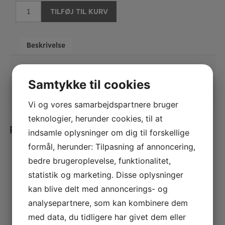
Buffet
TILFØJ TIL KURV
Dobbelt
klarinet
etui
Beskrivelse
antal
Samtykke til cookies
Vi og vores samarbejdspartnere bruger
teknologier, herunder cookies, til at
Relaterede varer
indsamle oplysninger om dig til forskellige
formål, herunder: Tilpasning af annoncering,
bedre brugeroplevelse, funktionalitet,
LUXBAG – Klarinet nylon overtræk
Humidipak d’Addario refill
KR.
950,00
statistik og marketing. Disse oplysninger
KR.
265,00
kan blive delt med annoncerings- og
analysepartnere, som kan kombinere dem
med data, du tidligere har givet dem eller