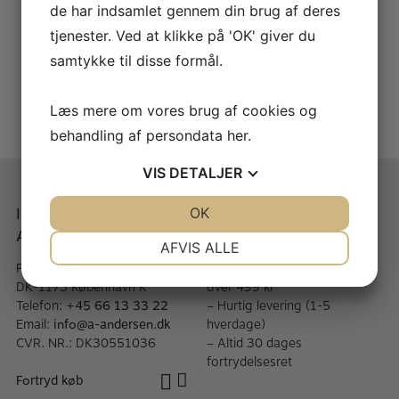
de har indsamlet gennem din brug af deres
Lomax – A/Bb Dobbel Klarinet HumidiPro kasse
LUXBAG – Dobbelt klarinet nylon overtræk LOMAX
tjenester. Ved at klikke på 'OK' giver du
KR.
4.450,00
KR.
3.100,00
samtykke til disse formål.
Læs mere om vores brug af cookies og
behandling af persondata
her
.
VIS
DETALJER
Instrumentmager A.
Når du handler med A.
JA
NEJ
OK
JA
NEJ
Andersen
Andersen
NØDVENDIGE
PRÆFERENCER
AFVIS ALLE
Peder Hvitfeldts Stræde 11, St
– Fragt fra 40,- kr & gratis
JA
NEJ
JA
NEJ
DK-1173 København K
over 499 kr
MARKETING
STATISTIK
Telefon:
+45 66 13 33 22
– Hurtig levering (1-5
Email:
info@a-andersen.dk
hverdage)
CVR. NR.: DK30551036
– Altid 30 dages
fortrydelsesret
Fortryd køb