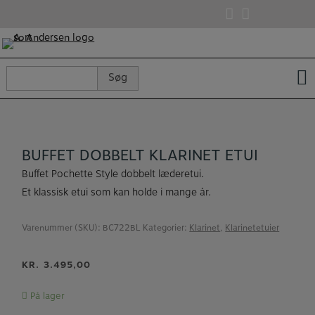
Hop
til
indholdet
Søg
Søg
efter:
BUFFET DOBBELT KLARINET ETUI
Buffet Pochette Style dobbelt læderetui.
Et klassisk etui som kan holde i mange år.
Varenummer (SKU):
BC722BL
Kategorier:
Klarinet
,
Klarinetetuier
KR.
3.495,00
På lager