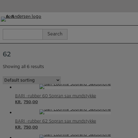
Skip
to
content
Search
Search
for:
62
Showing all 6 results
BARI -rubber 60 Sopran sax mundstykke
KR.
750,00
BARI -rubber 62 Sopran sax mundstykke
KR.
750,00