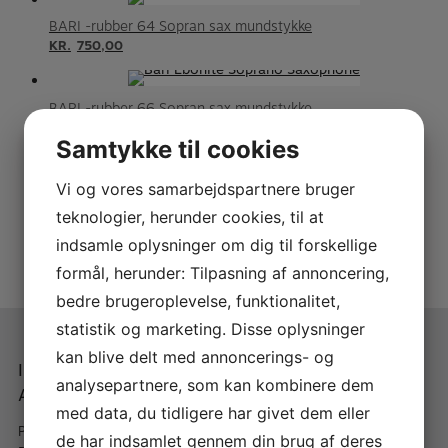
BARI -rubber 64 Sopran sax mundstykke
KR.
750,00
BARI -rubber 66 Sopran sax mundstykke
KR.
750,00
Samtykke til cookies
BARI -rubber 68 Sopran sax mundstykke
Vi og vores samarbejdspartnere bruger
KR.
750,00
teknologier, herunder cookies, til at
indsamle oplysninger om dig til forskellige
BG Revelation JAZZ LIGATURE – L25RJ – Sopran sax
formål, herunder: Tilpasning af annoncering,
KR.
235,00
bedre brugeroplevelse, funktionalitet,
statistik og marketing. Disse oplysninger
kan blive delt med annoncerings- og
Instrumentmager A.
Når du handler med A.
analysepartnere, som kan kombinere dem
Andersen
Andersen
med data, du tidligere har givet dem eller
Peder Hvitfeldts Stræde 11, St
– Fragt fra 40,- kr & gratis
de har indsamlet gennem din brug af deres