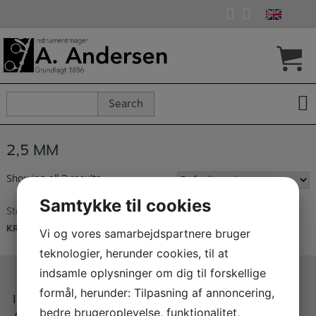
Skip
to
content
Search
Search
for:
2,5 MM
Showing all 2 results
Samtykke til cookies
Stene Resonator – Brass
Stene Resonator – Goldplated
KR.
350,00
KR.
595,00
Vi og vores samarbejdspartnere bruger
teknologier, herunder cookies, til at
indsamle oplysninger om dig til forskellige
formål, herunder: Tilpasning af annoncering,
Instrumentmager A.
Når du handler med A.
bedre brugeroplevelse, funktionalitet,