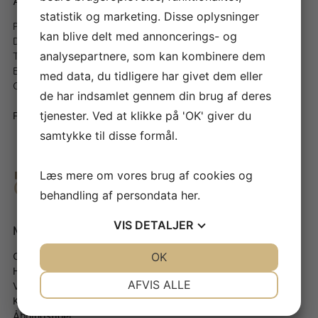
Andersen
Andersen
statistik og marketing. Disse oplysninger
Peder Hvitfeldts Stræde 11, St
– Fragt fra 40,- kr & gratis
kan blive delt med annoncerings- og
DK-1173 København K
over 499 kr
Telefon:
+45 66 13 33 22
– Hurtig levering (1-5
analysepartnere, som kan kombinere dem
Email:
info@a-andersen.dk
hverdage)
med data, du tidligere har givet dem eller
CVR. NR.: DK30551036
– Altid 30 dages
de har indsamlet gennem din brug af deres
fortrydelsesret
Fortryd køb
tjenester. Ved at klikke på 'OK' giver du
samtykke til disse formål.
Læs mere om vores brug af cookies og
behandling af persondata
her
.
VIS
DETALJER
Mere om A. Andersen
Værd at vide
Om A. Andersen
–
Bladstyrkeoversigt
JA
NEJ
OK
JA
NEJ
Historie
–
Rensning af dit instrument
NØDVENDIGE
PRÆFERENCER
AFVIS ALLE
Værksted
–
Mere om Straubinger
Kontakt
–
Forretningsbetingelser
JA
NEJ
JA
NEJ
Åbningstider