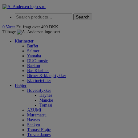
Skip
to
Search
content
Search
for:
0
Varer
Fri fragt over 499 DKK
Tilbage
Klarinetter
Buffet
Selmer
Yamaha
DUO music
Backun
Bas Klarinet
Birner & klangstykker
Klarinetetuier
Fløjter
Hovedstykker
Haynes
Mancke
Tomasi
AZUMI
Muramatsu
Haynes
Sankyo
Tomasi Fløjte
Trevor James