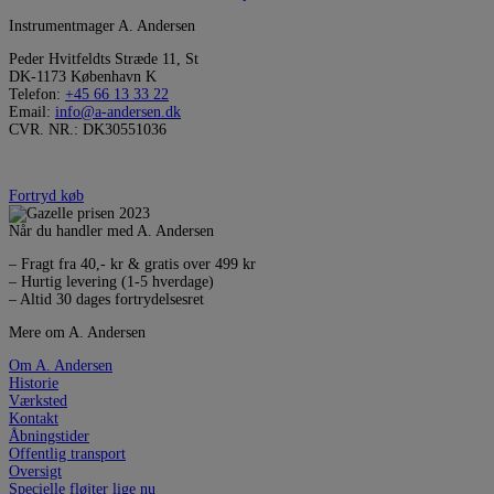
Instrumentmager A. Andersen
Peder Hvitfeldts Stræde 11, St
DK-1173 København K
Telefon:
+45 66 13 33 22
Email:
info@a-andersen.dk
CVR. NR.: DK30551036
Fortryd køb
Når du handler med A. Andersen
– Fragt fra 40,- kr & gratis over 499 kr
– Hurtig levering (1-5 hverdage)
– Altid 30 dages fortrydelsesret
Mere om A. Andersen
Om A. Andersen
Historie
Værksted
Kontakt
Åbningstider
Offentlig transport
Oversigt
Specielle fløjter lige nu