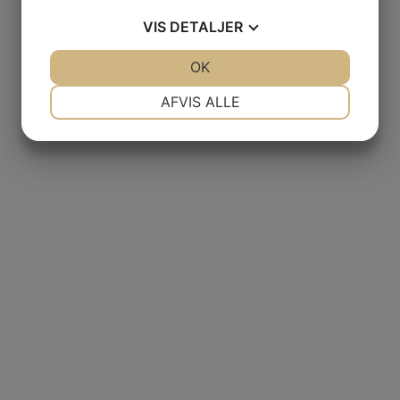
VIS
DETALJER
JA
NEJ
OK
JA
NEJ
NØDVENDIGE
PRÆFERENCER
AFVIS ALLE
JA
NEJ
JA
NEJ
MARKETING
STATISTIK