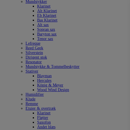
Mundstykker
Klarinet
Alt Klarinet
Eb Klarinet
Bas Klarinet
Alt sax
Sopran sax
Baryton sax
Tenor sax
Lefreque
Reed Geek
Silverstein
Dirigent stok
Resonator
Mundstykke & Tommelbeskytter
Stativer
Blayman
Hercules
König & Meyer
Wood Wind Design
Humidifier
Klude
Remme
Etuier & overtræk
Klarinet
Fløjter
Saxofon
Andet blæs