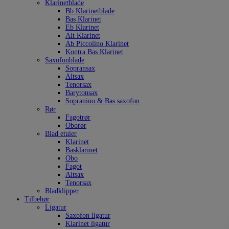
Klarinetblade
Bb Klarinetblade
Bas Klarinet
Eb Klarinet
Alt Klarinet
Ab Piccolino Klarinet
Kontra Bas Klarinet
Saxofonblade
Sopransax
Altsax
Tenorsax
Barytonsax
Sopranino & Bas saxofon
Rør
Fagotrør
Oborør
Blad etuier
Klarinet
Basklarinet
Obo
Fagot
Altsax
Tenorsax
Bladklipper
Tilbehør
Ligatur
Saxofon ligatur
Klarinet ligatur