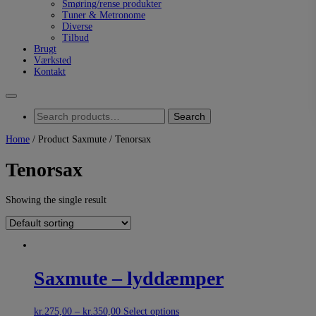
Smøring/rense produkter
Tuner & Metronome
Diverse
Tilbud
Brugt
Værksted
Kontakt
Search
Search
for:
Home
/ Product Saxmute / Tenorsax
Tenorsax
Showing the single result
Saxmute – lyddæmper
kr.
275,00
–
kr.
350,00
Select options