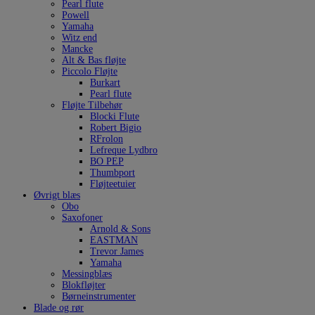
Pearl flute
Powell
Yamaha
Witz end
Mancke
Alt & Bas fløjte
Piccolo Fløjte
Burkart
Pearl flute
Fløjte Tilbehør
Blocki Flute
Robert Bigio
RFrolon
Lefreque Lydbro
BO PEP
Thumbport
Fløjteetuier
Øvrigt blæs
Obo
Saxofoner
Arnold & Sons
EASTMAN
Trevor James
Yamaha
Messingblæs
Blokfløjter
Børneinstrumenter
Blade og rør