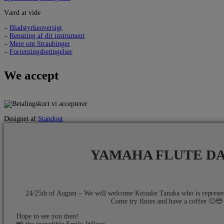
Værd at vide
–
Bladstyrkeoversigt
–
Rensning af dit instrument
–
Mere om Straubinger
–
Forretningsbetingelser
We accept
Designet af
Standout
YAMAHA FLUTE D
24/25th of August – We will welcome Keisuke Tanaka who is repres
Come try flutes and have a coffee 🙂😎​
Hope to see you then!