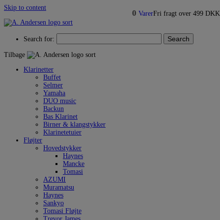
Skip to content
0
Varer
Fri fragt over 499 DKK
Search
Search for:
Tilbage
Klarinetter
Buffet
Selmer
Yamaha
DUO music
Backun
Bas Klarinet
Birner & klangstykker
Klarinetetuier
Fløjter
Hovedstykker
Haynes
Mancke
Tomasi
AZUMI
Muramatsu
Haynes
Sankyo
Tomasi Fløjte
Trevor James