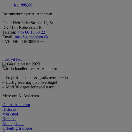
kr.
995,00
Instrumentmager A. Andersen
Peder Hvitfeldts Stræde 11, St
DK-1173 København K
Telefon:
+45 66 13 33 22
Email:
info@a-andersen.dk
CVR. NR.: DK30551036
Fortryd køb
Når du handler med A. Andersen
– Fragt fra 40,- kr & gratis over 499 kr
– Hurtig levering (1-5 hverdage)
– Altid 30 dages fortrydelsesret
Mere om A. Andersen
Om A. Andersen
Historie
Værksted
Kontakt
Åbningstider
Offentlig transport