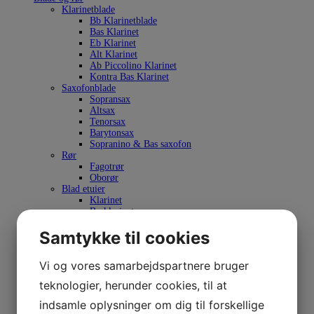
Klarinetblade
Bb Klarinetblade
Bas Klarinet
Eb Klarinet
Alt Klarinet
Ab Piccolino Klarinet
Kontra Bas Klarinet
Saxofonblade
Sopransax
Altsax
Tenorsax
Barytonsax
Sopranino & Bas saxofon
Rør
Fagotrør
Oborør
Blad etuier
Klarinet
Basklarinet
Obo
Samtykke til cookies
Fagot
Altsax
Tenorsax
Vi og vores samarbejdspartnere bruger
Bladklipper
Tilbehør
teknologier, herunder cookies, til at
Ligatur
Saxofon ligatur
indsamle oplysninger om dig til forskellige
Klarinet ligatur