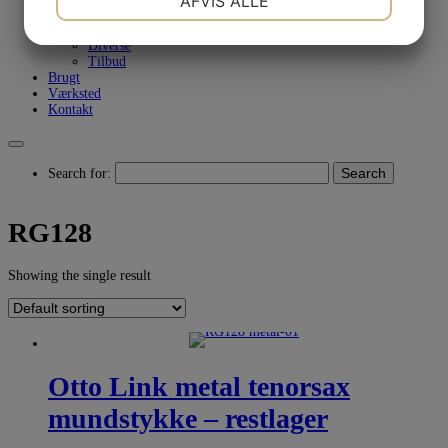
AFVIS ALLE
Smøring/rense produkter
Tuner & Metronome
JA
NEJ
JA
NEJ
Diverse
Tilbud
MARKETING
STATISTIK
Brugt
Værksted
Kontakt
Search
Search for:
RG128
Showing the single result
Otto Link metal tenorsax
mundstykke – restlager