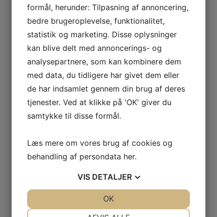
formål, herunder: Tilpasning af annoncering,
Mundstykker
Klarinet
bedre brugeroplevelse, funktionalitet,
Alt Klarinet
Eb Klarinet
statistik og marketing. Disse oplysninger
Bas Klarinet
Alt sax
kan blive delt med annoncerings- og
Sopran sax
analysepartnere, som kan kombinere dem
Baryton sax
Tenor sax
med data, du tidligere har givet dem eller
Lefreque
Reed Geek
de har indsamlet gennem din brug af deres
Silverstein
Dirigent stok
tjenester. Ved at klikke på 'OK' giver du
Resonator
samtykke til disse formål.
Mundstykke & Tommelbeskytter
Stativer
Blayman
Hercules
Læs mere om vores brug af cookies og
König & Meyer
Wood Wind Design
behandling af persondata
her
.
Humidifier
Klude
VIS
DETALJER
Remme
Etuier & overtræk
Klarinet
JA
NEJ
OK
JA
NEJ
Fløjter
Saxofon
NØDVENDIGE
PRÆFERENCER
Andet blæs