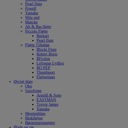
Pearl flute
Powell
Yamaha
Witz end
Mancke
Alt & Bas fløjte
Piccolo Fløjte
Burkart
Pearl flute
Fløjte Tilbehør
Blocki Flute
Robert Bigio
RFrolon
Lefreque Lydbro
BO PEP
Thumbport
Fløjteetuier
Øvrigt blæs
Obo
Saxofoner
Arnold & Sons
EASTMAN
Trevor James
Yamaha
Messingblæs
Blokfløjter
Børneinstrumenter
Blade og rør