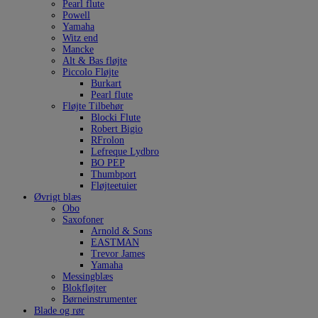
Pearl flute
Powell
Yamaha
Witz end
Mancke
Alt & Bas fløjte
Piccolo Fløjte
Burkart
Pearl flute
Fløjte Tilbehør
Blocki Flute
Robert Bigio
RFrolon
Lefreque Lydbro
BO PEP
Thumbport
Fløjteetuier
Øvrigt blæs
Obo
Saxofoner
Arnold & Sons
EASTMAN
Trevor James
Yamaha
Messingblæs
Blokfløjter
Børneinstrumenter
Blade og rør