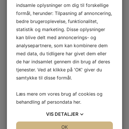
Mundstykker
indsamle oplysninger om dig til forskellige
Klarinet
Alt Klarinet
formål, herunder: Tilpasning af annoncering,
Eb Klarinet
Bas Klarinet
bedre brugeroplevelse, funktionalitet,
Alt sax
statistik og marketing. Disse oplysninger
Sopran sax
Baryton sax
kan blive delt med annoncerings- og
Tenor sax
Lefreque
analysepartnere, som kan kombinere dem
Reed Geek
Silverstein
med data, du tidligere har givet dem eller
Dirigent stok
de har indsamlet gennem din brug af deres
Resonator
Mundstykke & Tommelbeskytter
tjenester. Ved at klikke på 'OK' giver du
Stativer
Blayman
samtykke til disse formål.
Hercules
König & Meyer
Wood Wind Design
Læs mere om vores brug af cookies og
Humidifier
Klude
behandling af persondata
her
.
Remme
Etuier & overtræk
Klarinet
VIS
DETALJER
Fløjter
Saxofon
Andet blæs
JA
NEJ
OK
JA
NEJ