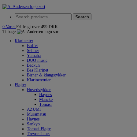
Skip
to
Search
content
Search
for:
0
Varer
Fri fragt over 499 DKK
Tilbage
Klarinetter
Buffet
Selmer
Yamaha
DUO music
Backun
Bas Klarinet
Birner & klangstykker
Klarinetetuier
Fløjter
Hovedstykker
Haynes
Mancke
Tomasi
AZUMI
Muramatsu
Haynes
Sankyo
Tomasi Fløjte
Trevor James