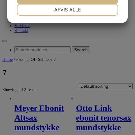
Smøring/rense produkter
Tuner & Metronome
NØDVENDIGE
PRÆFERENCER
AFVIS ALLE
Diverse
Tilbud
JA
NEJ
JA
NEJ
Brugt
Værksted
MARKETING
STATISTIK
Kontakt
Search
Search
for:
Home
/ Product OL-Selmer / 7
7
Showing all 2 results
Meyer Ebonit
Otto Link
Altsax
ebonit tenorsax
mundstykke
mundstykke