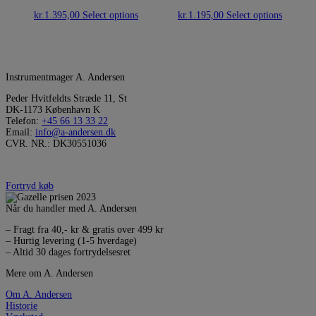
kr.
1.395,00
Select options
kr.
1.195,00
Select options
Instrumentmager A. Andersen
Peder Hvitfeldts Stræde 11, St
DK-1173 København K
Telefon:
+45 66 13 33 22
Email:
info@a-andersen.dk
CVR. NR.: DK30551036
Fortryd køb
Når du handler med A. Andersen
– Fragt fra 40,- kr & gratis over 499 kr
– Hurtig levering (1-5 hverdage)
– Altid 30 dages fortrydelsesret
Mere om A. Andersen
Om A. Andersen
Historie