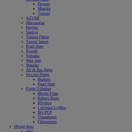
Haynes
Mancke
Tomasi
AZUMI
Muramatsu
Haynes
Sankyo
Tomasi Fløjte
Trevor James
Pearl flute
Powell
Yamaha
Witz end
Mancke
Alt & Bas fløjte
Piccolo Fløjte
Burkart
Pearl flute
Fløjte Tilbehør
Blocki Flute
Robert Bigio
RFrolon
Lefreque Lydbro
BO PEP
Thumbport
Fløjteetuier
Øvrigt blæs
Obo