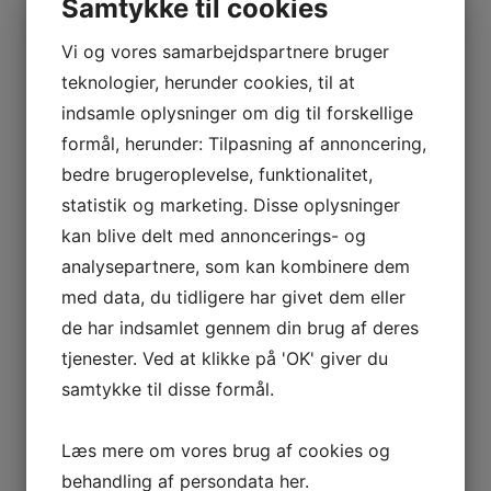
Samtykke til cookies
Obo
Fagot
Vi og vores samarbejdspartnere bruger
Altsax
Tenorsax
teknologier, herunder cookies, til at
Bladklipper
Tilbehør
indsamle oplysninger om dig til forskellige
Ligatur
Saxofon ligatur
formål, herunder: Tilpasning af annoncering,
Klarinet ligatur
bedre brugeroplevelse, funktionalitet,
Mundstykker
Klarinet
statistik og marketing. Disse oplysninger
Alt Klarinet
Eb Klarinet
kan blive delt med annoncerings- og
Bas Klarinet
Alt sax
analysepartnere, som kan kombinere dem
Sopran sax
med data, du tidligere har givet dem eller
Baryton sax
Tenor sax
de har indsamlet gennem din brug af deres
Lefreque
Reed Geek
tjenester. Ved at klikke på 'OK' giver du
Silverstein
Dirigent stok
samtykke til disse formål.
Resonator
Mundstykke & Tommelbeskytter
Stativer
Læs mere om vores brug af cookies og
Blayman
Hercules
behandling af persondata
her
.
König & Meyer