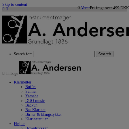
Skip to content
0
Varer
Fri fragt over 499 DKK
Search
Search for:
Tilbage
Klarinetter
Buffet
Selmer
Yamaha
DUO music
Backun
Bas Klarinet
Birner & klangstykker
Klarinetetuier
Fløjter
Hovedstykker