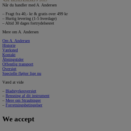
Når du handler med A. Andersen
– Fragt fra 40,- kr & gratis over 499 kr
– Hurtig levering (1-5 hverdage)
– Altid 30 dages fortrydelsesret
Mere om A. Andersen
Om A. Andersen
Historie
Værksted
Kontakt
Åbningstider
Offentlig transport
Oversigt
Specielle fløjter lige nu
Værd at vide
–
Bladstyrkeoversigt
–
Rensning af dit instrument
–
Mere om Straubinger
–
Forretningsbetingelser
We accept