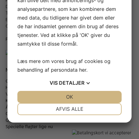
Peder Hvitfeldts Stræde 11, St
– Fragt fra 40,- kr & gratis
kan blive delt med annoncerings- og
DK-1173 København K
over 499 kr
analysepartnere, som kan kombinere dem
Telefon:
+45 66 13 33 22
– Hurtig levering (1-5
med data, du tidligere har givet dem eller
Email:
info@a-andersen.dk
hverdage)
CVR. NR.: DK30551036
– Altid 30 dages
de har indsamlet gennem din brug af deres
fortrydelsesret
tjenester. Ved at klikke på 'OK' giver du
Fortryd køb
samtykke til disse formål.
Læs mere om vores brug af cookies og
Mere om A. Andersen
Værd at vide
behandling af persondata
her
.
Om A. Andersen
–
Bladstyrkeoversigt
VIS
DETALJER
Historie
–
Rensning af dit instrument
Værksted
–
Mere om Straubinger
JA
NEJ
OK
JA
NEJ
Kontakt
–
Forretningsbetingelser
NØDVENDIGE
PRÆFERENCER
Åbningstider
AFVIS ALLE
We accept
Offentlig transport
JA
NEJ
JA
NEJ
Oversigt
Specielle fløjter lige nu
MARKETING
STATISTIK