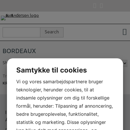
Skip
to
content
Search
Search
for:
BORDEAUX
Showing the single result
Samtykke til cookies
Trevor James fløjte etui
Vi og vores samarbejdspartnere bruger
KR.
140,00
teknologier, herunder cookies, til at
indsamle oplysninger om dig til forskellige
formål, herunder: Tilpasning af annoncering,
Instrumentmager A.
Når du handler med A.
bedre brugeroplevelse, funktionalitet,
Andersen
Andersen
statistik og marketing. Disse oplysninger