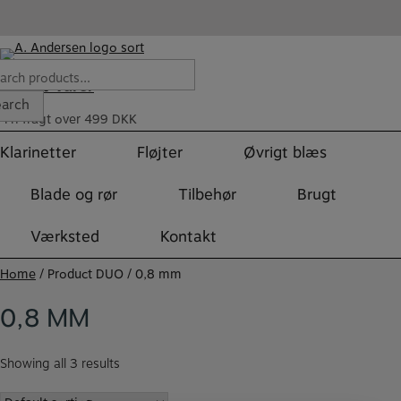
Skip
to
content
rch
Varer
0
earch
Fri fragt over 499 DKK
Klarinetter
Fløjter
Øvrigt blæs
Blade og rør
Tilbehør
Brugt
Værksted
Kontakt
Home
/ Product DUO / 0,8 mm
0,8 MM
Showing all 3 results