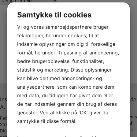
Samtykke til cookies
DUO 0,3mm Mouthpiece Patch 0,3mm
Læs mere
KR.
50,00
Vi og vores samarbejdspartnere bruger
teknologier, herunder cookies, til at
DUO 0,5mm Mouthpiece Patch 0,5mm
indsamle oplysninger om dig til forskellige
Læs mere
KR.
50,00
formål, herunder: Tilpasning af annoncering,
bedre brugeroplevelse, funktionalitet,
DUO 0,8mm Mouthpiece Patch
statistik og marketing. Disse oplysninger
Læs mere
KR.
50,00
kan blive delt med annoncerings- og
analysepartnere, som kan kombinere dem
med data, du tidligere har givet dem eller
Instrumentmager
Når du
Mere om A.
Værd at vide
de har indsamlet gennem din brug af deres
A. Andersen
handler med
Andersen
–
tjenester. Ved at klikke på 'OK' giver du
A. Andersen
Bladstyrkeovers
Peder Hvitfeldts
Om A.
samtykke til disse formål.
–
Rensning af
Stræde 11, St
Andersen
– Fragt fra 40,-
dit instrument
DK-1173
Historie
kr & gratis over
–
Mere om