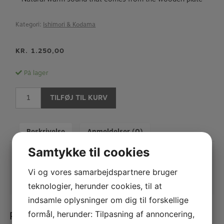
Kategori:
Ishimori & Kodama
KR.
1.250,00
På lager
Bas
TILFØJ TIL KURV
Klarinet
ligatur
KODAMA
Beskrivelse
Anmeldelser (0)
II-
Ishimori
Samtykke til cookies
antal
Vi og vores samarbejdspartnere bruger
teknologier, herunder cookies, til at
indsamle oplysninger om dig til forskellige
Relaterede varer
formål, herunder: Tilpasning af annoncering,