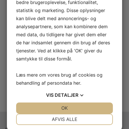
bedre brugeroplevelse, funktionalitet,
statistik og marketing. Disse oplysninger
Bas Klarinet ligatur Ishimori
Eb Klarinet ligatur Ishimori
kan blive delt med annoncerings- og
KR.
1.790,00
KR.
1.595,00
–
–
analysepartnere, som kan kombinere dem
KR.
3.000,00
KR.
3.300,00
med data, du tidligere har givet dem eller
de har indsamlet gennem din brug af deres
tjenester. Ved at klikke på 'OK' giver du
samtykke til disse formål.
Alt Klarinet ligatur Ishimori
Bb Klarinet ligatur Ishimori
KR.
2.495,00
KR.
1.350,00
–
Læs mere om vores brug af cookies og
KR.
3.600,00
behandling af persondata
her
.
VIS
DETALJER
JA
NEJ
OK
JA
NEJ
NØDVENDIGE
PRÆFERENCER
AFVIS ALLE
JA
NEJ
JA
NEJ