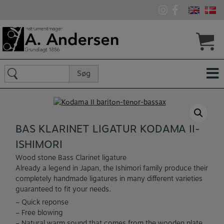
Hop
til
indholdet
Søg
Søg
efter:
BAS KLARINET LIGATUR KODAMA II-
ISHIMORI
Wood stone Bass Clarinet ligature
Already a legend in Japan, the Ishimori family produce their
completely handmade ligatures in many different varieties
guaranteed to fit your needs.
– Quick reponse
– Free blowing
– Natural warm sound that comes from the wooden plate