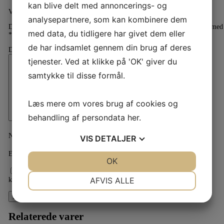
kan blive delt med annoncerings- og
Vær den første til at anmelde “Ton Kooiman Oboe Tommelstøtte”
analysepartnere, som kan kombinere dem
Din e-mailadresse vil ikke blive publiceret.
Krævede felter er markeret med
med data, du tidligere har givet dem eller
*
de har indsamlet gennem din brug af deres
Din anmeldelse
*
tjenester. Ved at klikke på 'OK' giver du
samtykke til disse formål.
Læs mere om vores brug af cookies og
behandling af persondata
her
.
Navn
*
VIS
DETALJER
E-mail
*
JA
NEJ
OK
JA
NEJ
Gem mit navn, mail og websted i denne browser til næste gang jeg
NØDVENDIGE
PRÆFERENCER
AFVIS ALLE
kommenterer.
JA
NEJ
JA
NEJ
MARKETING
STATISTIK
Relaterede varer