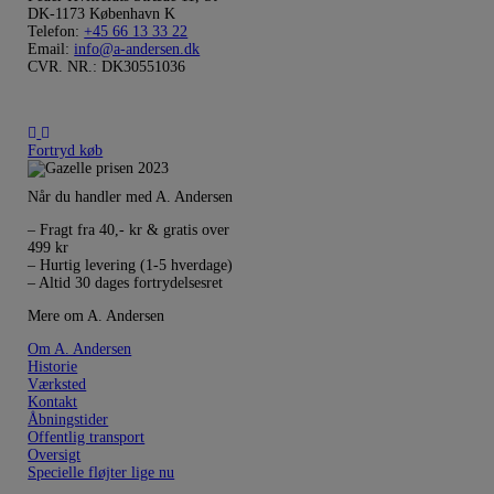
DK-1173 København K
Telefon:
+45 66 13 33 22
Email:
info@a-andersen.dk
CVR. NR.: DK30551036
Fortryd køb
Når du handler med A. Andersen
– Fragt fra 40,- kr & gratis over
499 kr
– Hurtig levering (1-5 hverdage)
– Altid 30 dages fortrydelsesret
Mere om A. Andersen
Om A. Andersen
Historie
Værksted
Kontakt
Åbningstider
Offentlig transport
Oversigt
Specielle fløjter lige nu