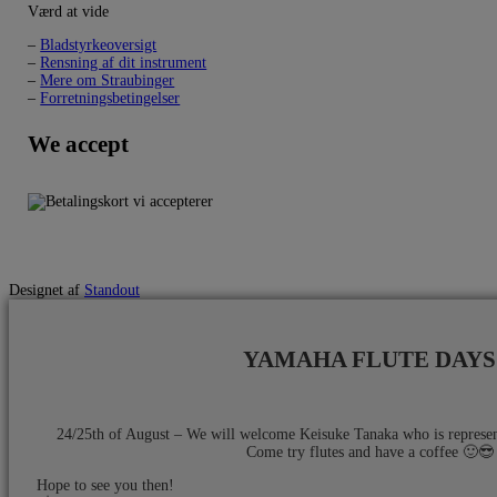
Værd at vide
–
Bladstyrkeoversigt
–
Rensning af dit instrument
–
Mere om Straubinger
–
Forretningsbetingelser
We accept
Designet af
Standout
YAMAHA FLUTE DAYS
24/25th of August – We will welcome Keisuke Tanaka who is repres
Come try flutes and have a coffee 🙂😎​
Hope to see you then!