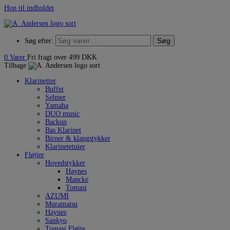
Hop til indholdet
Søg
Søg efter:
0
Varer
Fri fragt over 499 DKK
Tilbage
Klarinetter
Buffet
Selmer
Yamaha
DUO music
Backun
Bas Klarinet
Birner & klangstykker
Klarinetetuier
Fløjter
Hovedstykker
Haynes
Mancke
Tomasi
AZUMI
Muramatsu
Haynes
Sankyo
Tomasi Fløjte