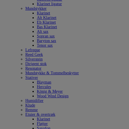
Klarinet ligatur
Mundstykker
Klarinet
Alt Klarinet
Eb Klarinet
Bas Klarinet
Alt sax
Sopran sax
Baryton sax
Tenor sax
Lefreque
Reed Geek
Silverstein
Dirigent stok
Resonator
Mundstykke & Tommelbeskytter
Stativer
Blayman
Hercules
König & Meyer
Wood Wind Design
Humidifier
Klude
Remme
Etuier & overtræk
Klarinet
Fløjter
Saxofon