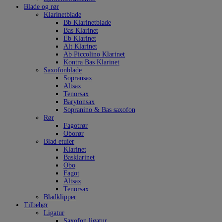
Blade og rør
Klarinetblade
Bb Klarinetblade
Bas Klarinet
Eb Klarinet
Alt Klarinet
Ab Piccolino Klarinet
Kontra Bas Klarinet
Saxofonblade
Sopransax
Altsax
Tenorsax
Barytonsax
Sopranino & Bas saxofon
Rør
Fagotrør
Oborør
Blad etuier
Klarinet
Basklarinet
Obo
Fagot
Altsax
Tenorsax
Bladklipper
Tilbehør
Ligatur
Saxofon ligatur