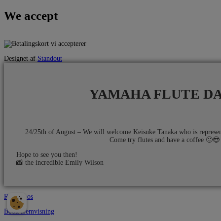
We accept
Designet af
Standout
YAMAHA FLUTE D
24/25th of August – We will welcome Keisuke Tanaka who is repres
Come try flutes and have a coffee 🙂😎​
Hope to see you then!
📸​ the incredible Emily Wilson
Ring til os
Book fremvisning