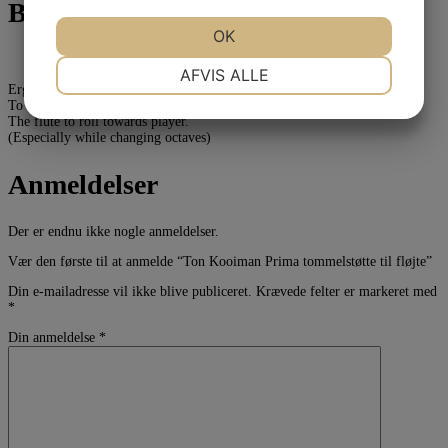
Beskrivelse
JA
NEJ
OK
JA
NEJ
NØDVENDIGE
PRÆFERENCER
AFVIS ALLE
Ergonomically shaped thumb plateau prevents the thumb:
JA
NEJ
JA
NEJ
To slip away to the left
The flute to roll towards player.
MARKETING
STATISTIK
(Especially while changing octaves)
Anmeldelser
Der er endnu ikke nogle anmeldelser.
Vær den første til at anmelde “Ton Kooiman Prima tommelstøtte til fløjte”
Din e-mailadresse vil ikke blive publiceret.
Krævede felter er markeret med
*
Din anmeldelse
*