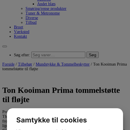
Andet blæs
Smøring/rense produkter
Tuner & Metronome
Diverse
Tilbud
Brugt
Værksted
Kontakt
Søg
Søg efter:
Forside
/
Tilbehør
/
Mundstykke & Tommelbeskytter
/ Ton Kooiman Prima
tommelstøtte til fløjte
Ton Kooiman Prima tommelstøtte
til fløjte
Properly balancing the flute has never been easy – until now. The Prima
Thumb Rest prevents the instrument
Samtykke til cookies
from rolling toward you. It also reduces the flute’s pressure against your
lips, it incites a correct position of your