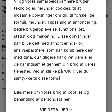
fingers, and helps to prevent tension in fingers, hands, arms, and shoulders.
Vi og vores samarbejdspartnere bruger
teknologier, herunder cookies, til at
The Prima consists of two parts:
The thumb plateau that can be attached in a second on the mounting plate
indsamle oplysninger om dig til forskellige
that stays on the flute and is also adjustable at an angle under the flute. This
means that the thumb rest can be mounted in a second and always back to
formål, herunder: Tilpasning af annoncering,
the same position.
bedre brugeroplevelse, funktionalitet,
Friendly attachment to flute by means of silicone rubber inlay and bands:
No scratching
statistik og marketing. Disse oplysninger
Allows tube to vibrate freely
kan blive delt med annoncerings- og
Black
analysepartnere, som kan kombinere dem
No distortion of round tube.
med data, du tidligere har givet dem eller
Kategorier:
Mundstykke & Tommelbeskytter
,
Nyheder
de har indsamlet gennem din brug af deres
kr.
285,00
tjenester. Ved at klikke på 'OK' giver du
På lager
samtykke til disse formål.
Ton Kooiman Prima tommelstøtte til fløjte antal
Tilføj til kurv
Læs mere om vores brug af cookies og
behandling af persondata
her
.
Beskrivelse
Anmeldelser (0)
VIS
DETALJER