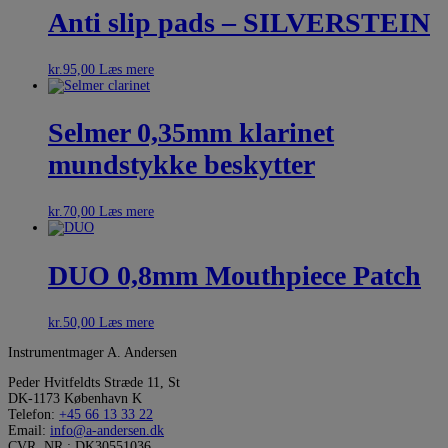
Anti slip pads – SILVERSTEIN
kr.
95,00
Læs mere
Selmer 0,35mm klarinet
mundstykke beskytter
kr.
70,00
Læs mere
DUO 0,8mm Mouthpiece Patch
kr.
50,00
Læs mere
Instrumentmager A. Andersen
Peder Hvitfeldts Stræde 11, St
DK-1173 København K
Telefon:
+45 66 13 33 22
Email:
info@a-andersen.dk
CVR. NR.: DK30551036