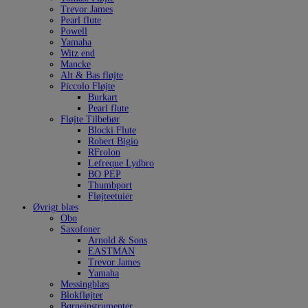
Trevor James
Pearl flute
Powell
Yamaha
Witz end
Mancke
Alt & Bas fløjte
Piccolo Fløjte
Burkart
Pearl flute
Fløjte Tilbehør
Blocki Flute
Robert Bigio
RFrolon
Lefreque Lydbro
BO PEP
Thumbport
Fløjteetuier
Øvrigt blæs
Obo
Saxofoner
Arnold & Sons
EASTMAN
Trevor James
Yamaha
Messingblæs
Blokfløjter
Børneinstrumenter