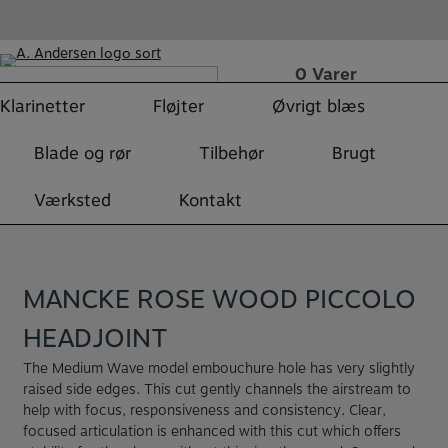
Hop
til
indholdet
0
Varer
Fri fragt over 499 DKK
r:
Klarinetter
Fløjter
Øvrigt blæs
øg
Blade og rør
Tilbehør
Brugt
Værksted
Kontakt
MANCKE ROSE WOOD PICCOLO
HEADJOINT
The Medium Wave model embouchure hole has very slightly
raised side edges. This cut gently channels the airstream to
help with focus, responsiveness and consistency. Clear,
focused articulation is enhanced with this cut which offers