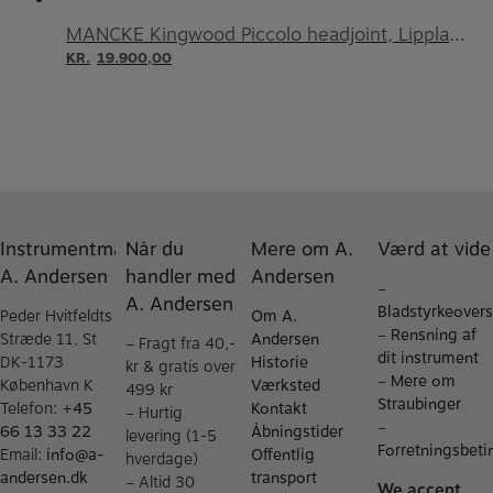
MANCKE Kingwood Piccolo headjoint, Lipplate, 14K Gold riser
KR.
19.900,00
Instrumentmager
Når du
Mere om A.
Værd at vide
A. Andersen
handler med
Andersen
–
A. Andersen
Bladstyrkeovers
Peder Hvitfeldts
Om A.
–
Rensning af
Stræde 11, St
Andersen
– Fragt fra 40,-
dit instrument
DK-1173
Historie
kr & gratis over
–
Mere om
København K
Værksted
499 kr
Straubinger
Telefon:
+45
Kontakt
– Hurtig
–
66 13 33 22
Åbningstider
levering (1-5
Forretningsbeti
Email:
info@a-
Offentlig
hverdage)
andersen.dk
transport
– Altid 30
We accept