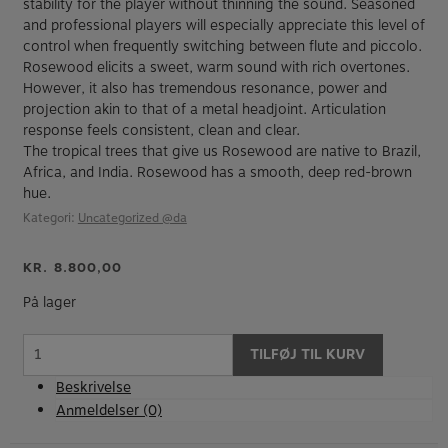
stability for the player without thinning the sound. Seasoned
and professional players will especially appreciate this level of
control when frequently switching between flute and piccolo.
Rosewood elicits a sweet, warm sound with rich overtones.
However, it also has tremendous resonance, power and
projection akin to that of a metal headjoint. Articulation
response feels consistent, clean and clear.
The tropical trees that give us Rosewood are native to Brazil,
Africa, and India. Rosewood has a smooth, deep red-brown
hue.
Kategori:
Uncategorized @da
KR.
8.800,00
På lager
MANCKE
TILFØJ TIL KURV
Rose
wood
Beskrivelse
Piccolo
Anmeldelser (0)
headjoint