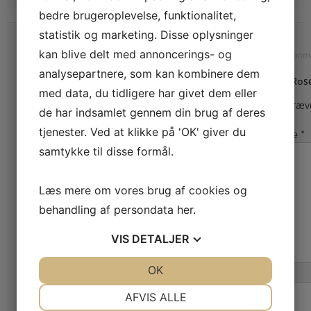
bedre brugeroplevelse, funktionalitet,
statistik og marketing. Disse oplysninger
kan blive delt med annoncerings- og
Der er endnu ikke nogle anme
analysepartnere, som kan kombinere dem
Vær den første til at anmelde “MANCKE Rose
med data, du tidligere har givet dem eller
Din e-mailadresse vil ikke blive publiceret.
Kræve
de har indsamlet gennem din brug af deres
tjenester. Ved at klikke på 'OK' giver du
Din anmeldelse
*
samtykke til disse formål.
Læs mere om vores brug af cookies og
behandling af persondata
her
.
VIS
DETALJER
JA
NEJ
OK
JA
NEJ
NØDVENDIGE
PRÆFERENCER
Navn
*
AFVIS ALLE