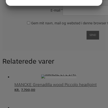
JA
NEJ
JA
NEJ
E-mail
*
MARKETING
STATISTIK
Gem mit navn, mail og websted i denne browser 
Relaterede varer
MANCKE Grenadilla wood Piccolo headjoint
KR.
7.700,00