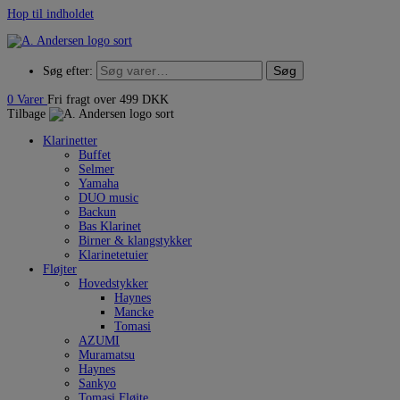
Hop til indholdet
Søg
Søg efter:
0
Varer
Fri fragt over 499 DKK
Tilbage
Klarinetter
Buffet
Selmer
Yamaha
DUO music
Backun
Bas Klarinet
Birner & klangstykker
Klarinetetuier
Fløjter
Hovedstykker
Haynes
Mancke
Tomasi
AZUMI
Muramatsu
Haynes
Sankyo
Tomasi Fløjte