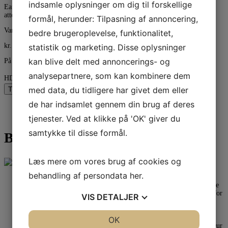
indsamle oplysninger om dig til forskellige
EarPeace HD comes with three high fidelity earplugs, two sets of
attenuation filters and a premium anodized aluminum case.
formål, herunder: Tilpasning af annoncering,
Varenummer (SKU):
640816984455
Kategori:
Diverse
bedre brugeroplevelse, funktionalitet,
kr.
195,00
statistik og marketing. Disse oplysninger
kan blive delt med annoncerings- og
På lager
analysepartnere, som kan kombinere dem
HD EarPeace antal
Tilføj til kurv
med data, du tidligere har givet dem eller
de har indsamlet gennem din brug af deres
Beskrivelse
Anmeldelser (0)
tjenester. Ved at klikke på 'OK' giver du
samtykke til disse formål.
Beskrivelse
Læs mere om vores brug af cookies og
behandling af persondata
her
.
PROFESSIONAL GRADE HIGH FIDELITY EAR PLUGS:
Hearing protection ear plugs that deliver crisp, clear sound at a safe
volume. Medium, High and Max filters provide in-ear protection for
VIS
DETALJER
noise reduction making them festival essentials, musicians,
construction sites, sporting events, drummers, guitarists, fitness
classes and anywhere that noise reducing earplugs are needed.
JA
NEJ
OK
JA
NEJ
REUSABLE, HYPOALLERGENIC, ALL NIGHT COMFORT: Our