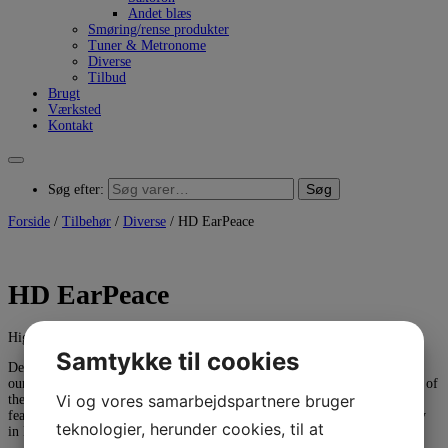
Andet blæs
Smøring/rense produkter
Tuner & Metronome
Diverse
Tilbud
Brugt
Værksted
Kontakt
Søg
Søg efter:
Forside
/
Tilbehør
/
Diverse
/ HD EarPeace
HD EarPeace
High fidelity hearing protection
Samtykke til cookies
Designed with DJs, musicians and diehard fans in mind, EarPeace HD is
our most versatile and robust universal fit earplug. Alongside being some of
Vi og vores samarbejdspartnere bruger
the most comfortable and discreet music ear plugs around, EarPeace HD
feature reinforced pull tabs, two sets of filters and improved sound clarity
teknologier, herunder cookies, til at
in loud environments.