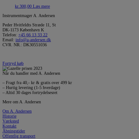
kr.
300,00
Læs mere
Instrumentmager A. Andersen
Peder Hvitfeldts Stræde 11, St
DK-1173 København K
Telefon:
+45 66 13 33 22
Email:
info@a-andersen.dk
CVR. NR.: DK30551036
Fortryd køb
Når du handler med A. Andersen
– Fragt fra 40,- kr & gratis over 499 kr
– Hurtig levering (1-5 hverdage)
– Altid 30 dages fortrydelsesret
Mere om A. Andersen
Om A. Andersen
Historie
Værksted
Kontakt
Åbningstider
Offentlig transport