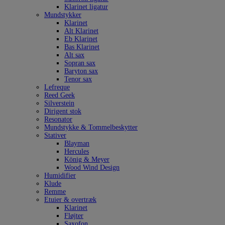
Klarinet ligatur
Mundstykker
Klarinet
Alt Klarinet
Eb Klarinet
Bas Klarinet
Alt sax
Sopran sax
Baryton sax
Tenor sax
Lefreque
Reed Geek
Silverstein
Dirigent stok
Resonator
Mundstykke & Tommelbeskytter
Stativer
Blayman
Hercules
König & Meyer
Wood Wind Design
Humidifier
Klude
Remme
Etuier & overtræk
Klarinet
Fløjter
Saxofon