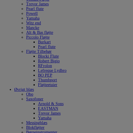
Trevor James
Pearl flute
Powell
Yamaha
Witz end
Mancke
Alt & Bas fløjte
Piccolo Fløjte
Burkart
Pearl flute
Fløjte Tilbehør
Blocki Flute
Robert Bigio
RFrolon
Lefreque Lydbro
BO PEP
Thumbport
Fløjteetuier
Øvrigt blæs
Obo
Saxofoner
Arnold & Sons
EASTMAN
Trevor James
Yamaha
Messingblæs
Blokfløjter
Børneinstrumenter