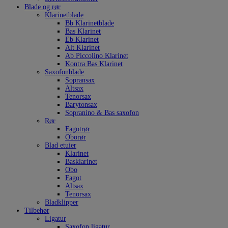
Blade og rør
Klarinetblade
Bb Klarinetblade
Bas Klarinet
Eb Klarinet
Alt Klarinet
Ab Piccolino Klarinet
Kontra Bas Klarinet
Saxofonblade
Sopransax
Altsax
Tenorsax
Barytonsax
Sopranino & Bas saxofon
Rør
Fagotrør
Oborør
Blad etuier
Klarinet
Basklarinet
Obo
Fagot
Altsax
Tenorsax
Bladklipper
Tilbehør
Ligatur
Saxofon ligatur